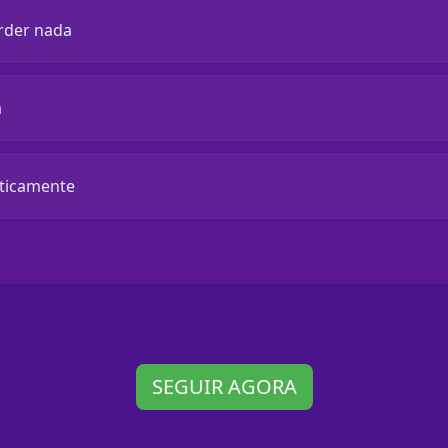
erder nada
a
aticamente
SEGUIR AGORA