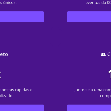
s únicos!
eventos da 0
reto
👥 
t
espostas rápidas e
Junte-se a uma com
lizado!
compa
e