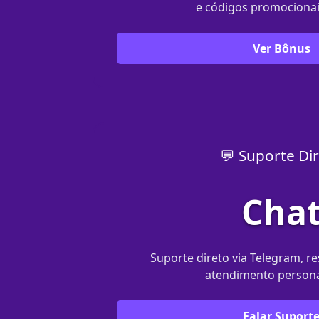
e códigos promocionai
Ver Bônus
💬 Suporte Di
Cha
Suporte direto via Telegram, r
atendimento persona
Falar Suport