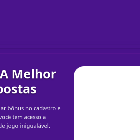
 A Melhor
postas
ar bônus no cadastro e
você tem acesso a
e jogo inigualável.