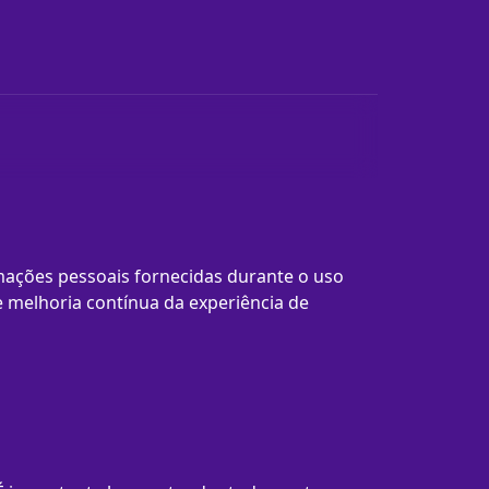
mações pessoais fornecidas durante o uso
e melhoria contínua da experiência de