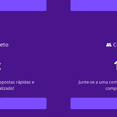
reto
👥 
t
espostas rápidas e
Junte-se a uma com
lizado!
compa
e