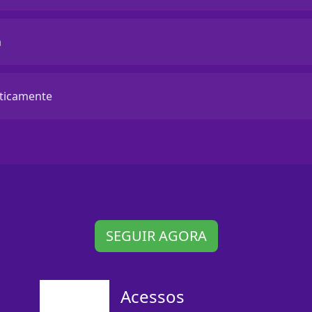
a
aticamente
SEGUIR AGORA
Acessos