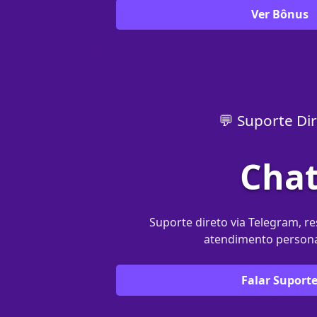
Ver Bônus
💬 Suporte Di
Cha
Suporte direto via Telegram, r
atendimento persona
Falar Suport