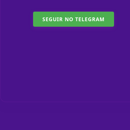
SEGUIR NO TELEGRAM