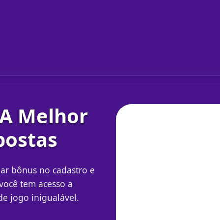
 A Melhor
postas
ar bônus no cadastro e
você tem acesso a
e jogo inigualável.