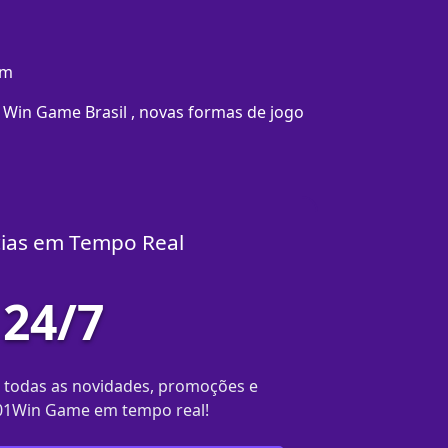
am
Win Game Brasil , novas formas de jogo
cias em Tempo Real
24/7
e todas as novidades, promoções e
01Win Game em tempo real!