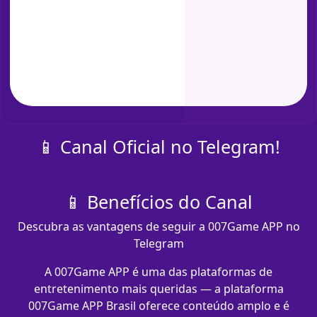
📱 Canal Oficial no Telegram!
📱 Benefícios do Canal
Descubra as vantagens de seguir a 007Game APP no
Telegram
A 007Game APP é uma das plataformas de
entretenimento mais queridas — a plataforma
007Game APP Brasil oferece conteúdo amplo e é