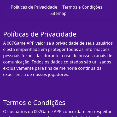
Políticas de Privacidade
Termos e Condições
Sitemap
Políticas de Privacidade
A 007Game APP valoriza a privacidade de seus usuários
e está empenhada em proteger todas as informações
pessoais fornecidas durante o uso de nossos canais de
comunicação. Todos os dados coletados são utilizados
exclusivamente para fins de melhoria contínua da
experiência de nossos jogadores.
Termos e Condições
Os usuários da 007Game APP concordam em respeitar