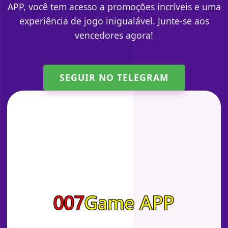
APP, você tem acesso a promoções incríveis e uma
experiência de jogo inigualável. Junte-se aos
vencedores agora!
SEGUIR NO TELEGRAM