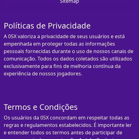
Sitemap
Políticas de Privacidade
A 05X valoriza a privacidade de seus usuários e está
empenhada em proteger todas as informações
pessoais fornecidas durante o uso de nossos canais de
comunicação. Todos os dados coletados são utilizados
exclusivamente para fins de melhoria contínua da
experiência de nossos jogadores.
Termos e Condições
Os usuários da 05X concordam em respeitar todas as
regras e regulamentos estabelecidos. É importante ler
e entender todos os termos antes de participar de