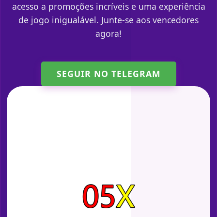
acesso a promoções incríveis e uma experiência
de jogo inigualável. Junte-se aos vencedores
agora!
SEGUIR NO TELEGRAM