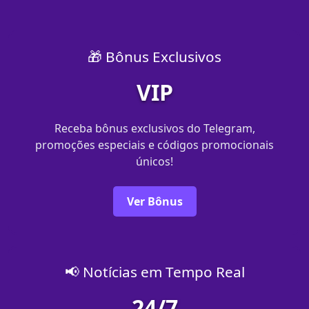
🎁 Bônus Exclusivos
VIP
Receba bônus exclusivos do Telegram,
promoções especiais e códigos promocionais
únicos!
Ver Bônus
📢 Notícias em Tempo Real
24/7