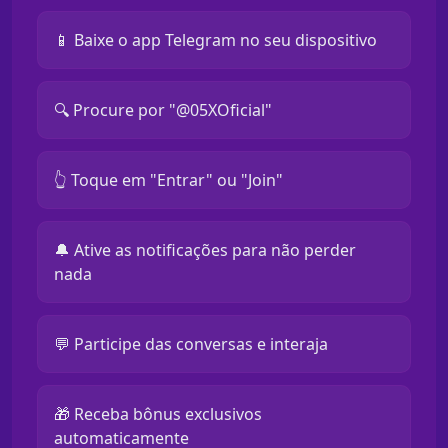
📱 Baixe o app Telegram no seu dispositivo
🔍 Procure por "@05XOficial"
👆 Toque em "Entrar" ou "Join"
🔔 Ative as notificações para não perder
nada
💬 Participe das conversas e interaja
🎁 Receba bônus exclusivos
automaticamente