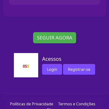
SEGUIR AGORA
Acessos
Login
Registrar-se
Políticas de Privacidade
Termos e Condições