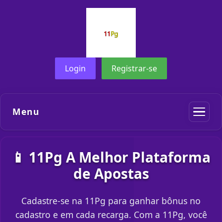
Login
Registrar-se
Menu
📱 11Pg A Melhor Plataforma
de Apostas
Cadastre-se na 11Pg para ganhar bônus no
cadastro e em cada recarga. Com a 11Pg, você