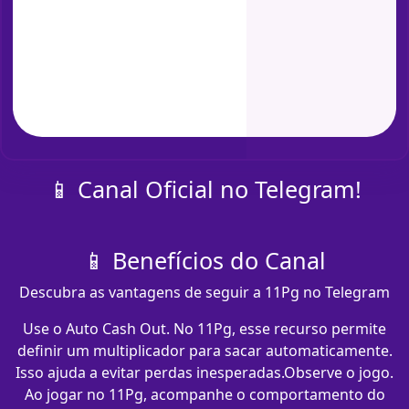
📱 Canal Oficial no Telegram!
📱 Benefícios do Canal
Descubra as vantagens de seguir a 11Pg no Telegram
Use o Auto Cash Out. No 11Pg, esse recurso permite
definir um multiplicador para sacar automaticamente.
Isso ajuda a evitar perdas inesperadas.Observe o jogo.
Ao jogar no 11Pg, acompanhe o comportamento do