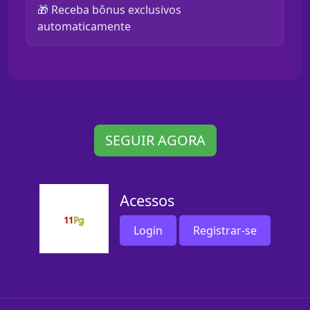
🎁 Receba bônus exclusivos
automaticamente
SEGUIR AGORA
Acessos
Login
Registrar-se