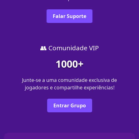
Falar Suporte
👥 Comunidade VIP
1000+
Junte-se a uma comunidade exclusiva de
jogadores e compartilhe experiências!
Entrar Grupo