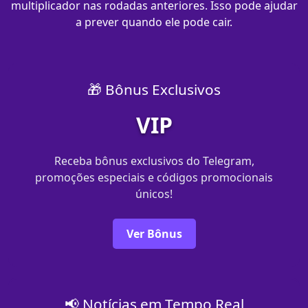
multiplicador nas rodadas anteriores. Isso pode ajudar
a prever quando ele pode cair.
🎁 Bônus Exclusivos
VIP
Receba bônus exclusivos do Telegram,
promoções especiais e códigos promocionais
únicos!
Ver Bônus
📢 Notícias em Tempo Real