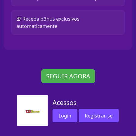
🎁 Receba bônus exclusivos
automaticamente
SEGUIR AGORA
Acessos
Login
Registrar-se