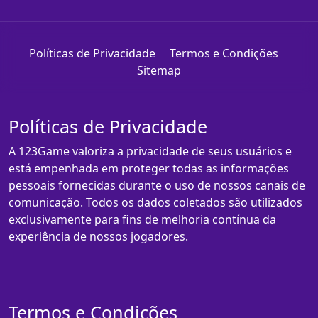
Políticas de Privacidade
Termos e Condições
Sitemap
Políticas de Privacidade
A 123Game valoriza a privacidade de seus usuários e
está empenhada em proteger todas as informações
pessoais fornecidas durante o uso de nossos canais de
comunicação. Todos os dados coletados são utilizados
exclusivamente para fins de melhoria contínua da
experiência de nossos jogadores.
Termos e Condições