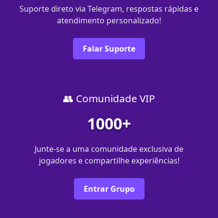
Suporte direto via Telegram, respostas rápidas e
atendimento personalizado!
Falar Suporte
👥 Comunidade VIP
1000+
Junte-se a uma comunidade exclusiva de
jogadores e compartilhe experiências!
Entrar Grupo