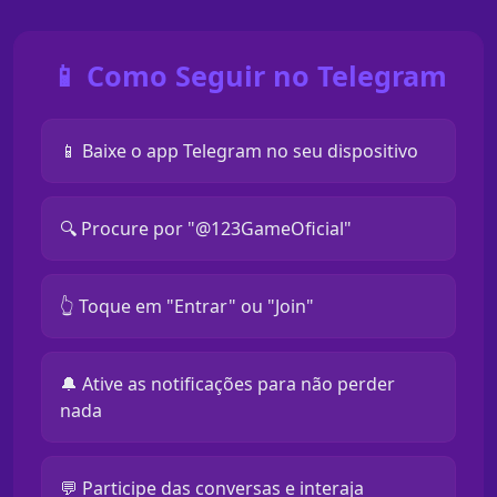
📱 Como Seguir no Telegram
📱 Baixe o app Telegram no seu dispositivo
🔍 Procure por "@123GameOficial"
👆 Toque em "Entrar" ou "Join"
🔔 Ative as notificações para não perder
nada
💬 Participe das conversas e interaja