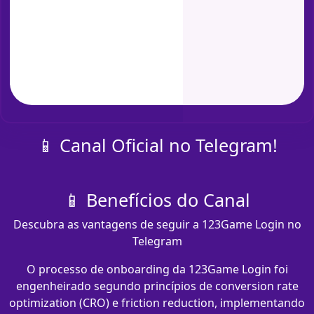
📱 Canal Oficial no Telegram!
📱 Benefícios do Canal
Descubra as vantagens de seguir a 123Game Login no
Telegram
O processo de onboarding da 123Game Login foi
engenheirado segundo princípios de conversion rate
optimization (CRO) e friction reduction, implementando