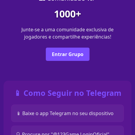
1000+
Junte-se a uma comunidade exclusiva de
jogadores e compartilhe experiências!
Entrar Grupo
📱 Como Seguir no Telegram
📱 Baixe o app Telegram no seu dispositivo
🔍 Procure por "@123Game LoginOficial"