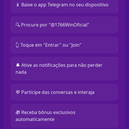
📱 Baixe o app Telegram no seu dispositivo
🔍 Procure por "@1766WinOficial"
👆 Toque em "Entrar" ou "Join"
🔔 Ative as notificações para não perder
nada
💬 Participe das conversas e interaja
🎁 Receba bônus exclusivos
automaticamente