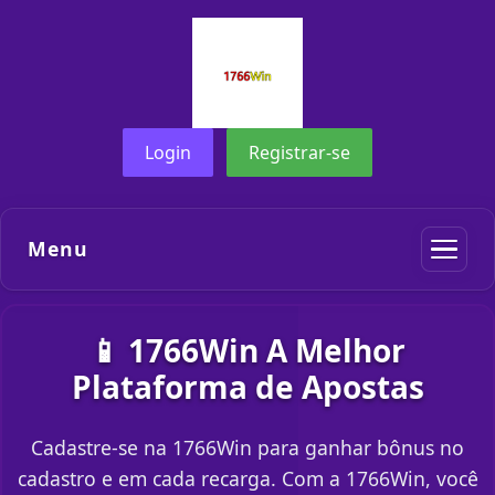
Login
Registrar-se
Menu
📱 1766Win A Melhor
Plataforma de Apostas
Cadastre-se na 1766Win para ganhar bônus no
cadastro e em cada recarga. Com a 1766Win, você