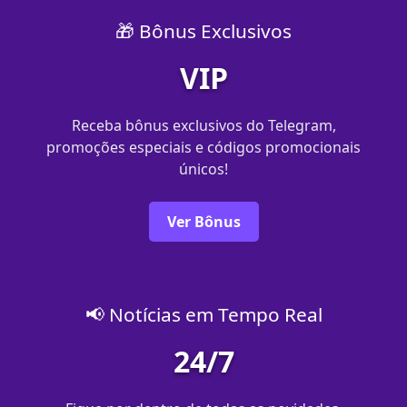
🎁 Bônus Exclusivos
VIP
Receba bônus exclusivos do Telegram,
promoções especiais e códigos promocionais
únicos!
Ver Bônus
📢 Notícias em Tempo Real
24/7