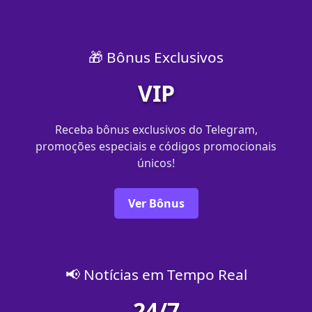
🎁 Bônus Exclusivos
VIP
Receba bônus exclusivos do Telegram,
promoções especiais e códigos promocionais
únicos!
Ver Bônus
📢 Notícias em Tempo Real
24/7