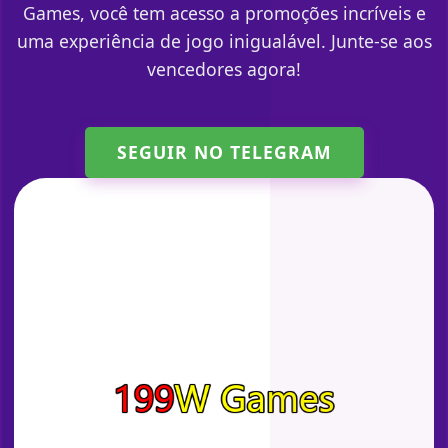
Games, você tem acesso a promoções incríveis e
uma experiência de jogo inigualável. Junte-se aos
vencedores agora!
SEGUIR NO TELEGRAM