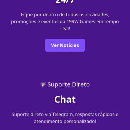
Fique por dentro de todas as novidades,
promoções e eventos da 199W Games em tempo
real!
Ver Notícias
💬 Suporte Direto
Chat
Suporte direto via Telegram, respostas rápidas e
atendimento personalizado!