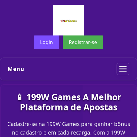
Login
Registrar-se
Menu
📱 199W Games A Melhor
Plataforma de Apostas
Cadastre-se na 199W Games para ganhar bônus
no cadastro e em cada recarga. Com a 199W