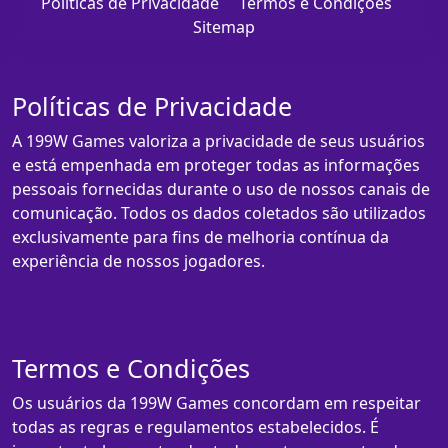
Políticas de Privacidade
Termos e Condições
Sitemap
Políticas de Privacidade
A 199W Games valoriza a privacidade de seus usuários
e está empenhada em proteger todas as informações
pessoais fornecidas durante o uso de nossos canais de
comunicação. Todos os dados coletados são utilizados
exclusivamente para fins de melhoria contínua da
experiência de nossos jogadores.
Termos e Condições
Os usuários da 199W Games concordam em respeitar
todas as regras e regulamentos estabelecidos. É