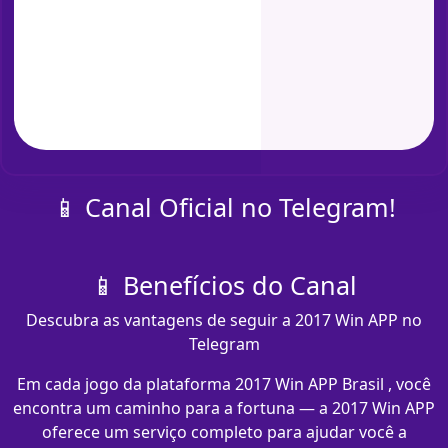
📱 Canal Oficial no Telegram!
📱 Benefícios do Canal
Descubra as vantagens de seguir a 2017 Win APP no
Telegram
Em cada jogo da plataforma 2017 Win APP Brasil , você
encontra um caminho para a fortuna — a 2017 Win APP
oferece um serviço completo para ajudar você a