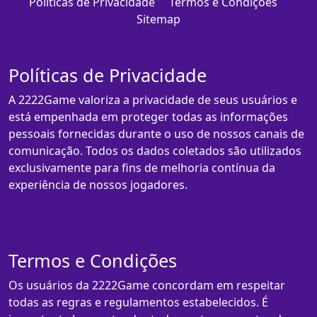
Políticas de Privacidade
Termos e Condições
Sitemap
Políticas de Privacidade
A 2222Game valoriza a privacidade de seus usuários e
está empenhada em proteger todas as informações
pessoais fornecidas durante o uso de nossos canais de
comunicação. Todos os dados coletados são utilizados
exclusivamente para fins de melhoria contínua da
experiência de nossos jogadores.
Termos e Condições
Os usuários da 2222Game concordam em respeitar
todas as regras e regulamentos estabelecidos. É