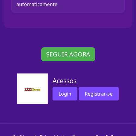
automaticamente
SEGUIR AGORA
Acessos
Login
Registrar-se