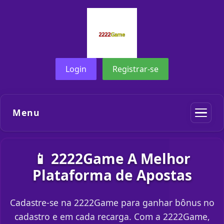
Login
Registrar-se
Menu
📱 2222Game A Melhor
Plataforma de Apostas
Cadastre-se na 2222Game para ganhar bônus no
cadastro e em cada recarga. Com a 2222Game,