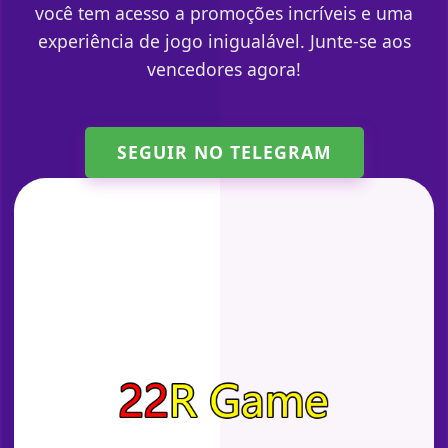
você tem acesso a promoções incríveis e uma
experiência de jogo inigualável. Junte-se aos
vencedores agora!
SEGUIR NO TELEGRAM