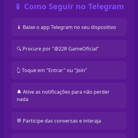
📱 Como Seguir no Telegram
📱 Baixe o app Telegram no seu dispositivo
🔍 Procure por "@22R GameOficial"
👆 Toque em "Entrar" ou "Join"
🔔 Ative as notificações para não perder
nada
💬 Participe das conversas e interaja