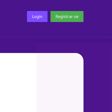
Login
Registrar-se