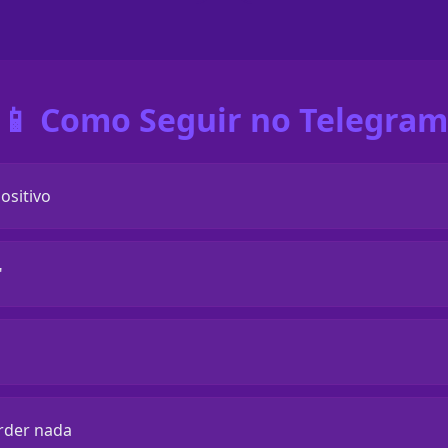
📱 Como Seguir no Telegram
ositivo
"
erder nada