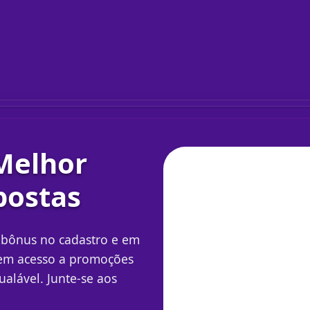
 Melhor
postas
 bônus no cadastro e em
tem acesso a promoções
ualável. Junte-se aos