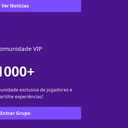
Ver Notícias
Comunidade VIP
1000+
unidade exclusiva de jogadores e
rtilhe experiências!
Entrar Grupo