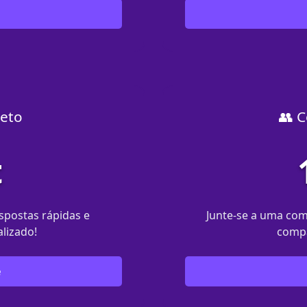
reto
👥 
t
espostas rápidas e
Junte-se a uma com
lizado!
compa
e