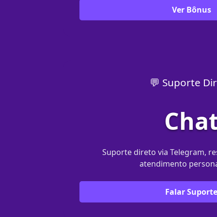
Ver Bônus
💬 Suporte Di
Cha
Suporte direto via Telegram, r
atendimento persona
Falar Suport