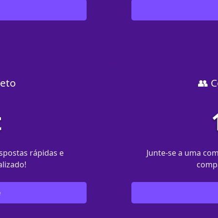
reto
👥 
t
espostas rápidas e
Junte-se a uma com
lizado!
compa
e