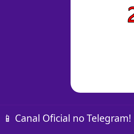
📱 Canal Oficial no Telegram!