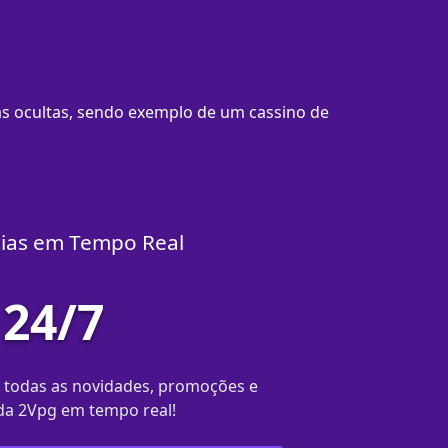
as ocultas, sendo exemplo de um cassino de
cias em Tempo Real
24/7
e todas as novidades, promoções e
da 2Vpg em tempo real!