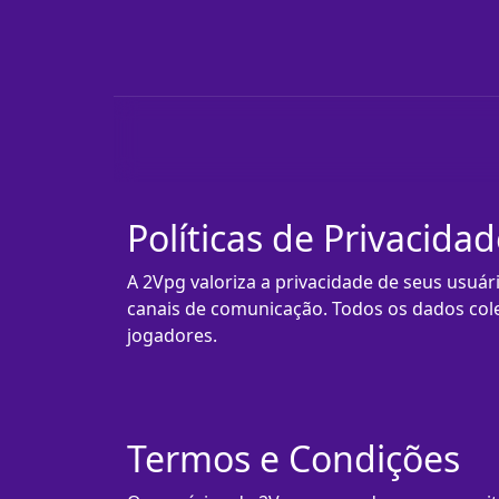
Políticas de Privacida
A 2Vpg valoriza a privacidade de seus usuá
canais de comunicação. Todos os dados cole
jogadores.
Termos e Condições