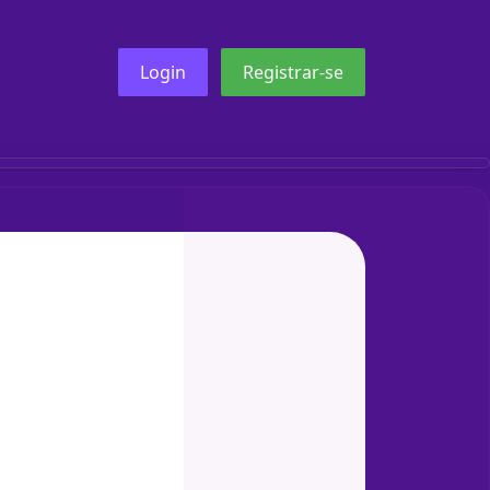
Login
Registrar-se