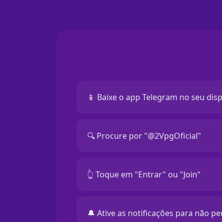
📱 Baixe o app Telegram no seu disp
🔍 Procure por "@2VpgOficial"
👆 Toque em "Entrar" ou "Join"
🔔 Ative as notificações para não p