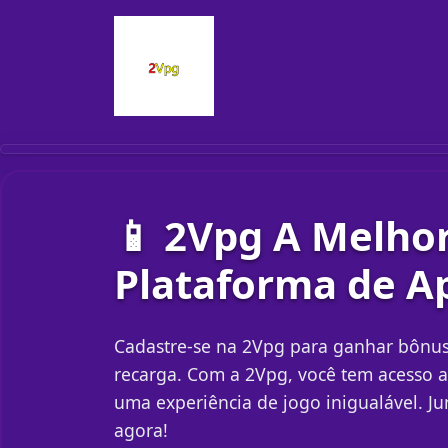
📱 2Vpg A Melho
Plataforma de A
Cadastre-se na 2Vpg para ganhar bônus
recarga. Com a 2Vpg, você tem acesso a
uma experiência de jogo inigualável. J
agora!