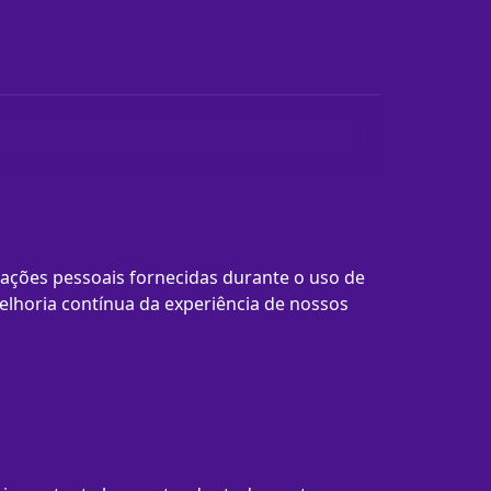
ações pessoais fornecidas durante o uso de
elhoria contínua da experiência de nossos