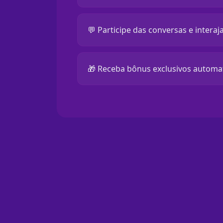
💬 Participe das conversas e interaj
🎁 Receba bônus exclusivos autom