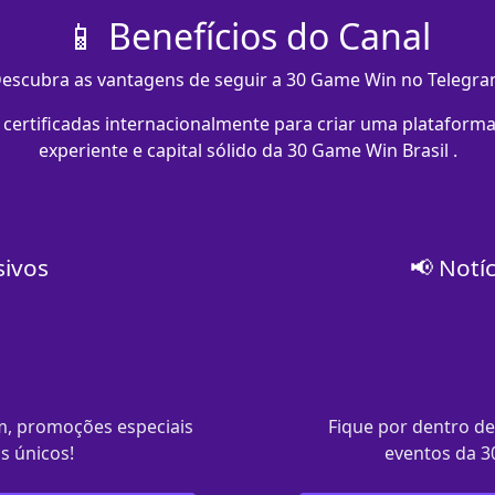
📱 Benefícios do Canal
escubra as vantagens de seguir a 30 Game Win no Telegr
 certificadas internacionalmente para criar uma platafor
experiente e capital sólido da 30 Game Win Brasil .
sivos
📢 Notí
m, promoções especiais
Fique por dentro d
s únicos!
eventos da 3