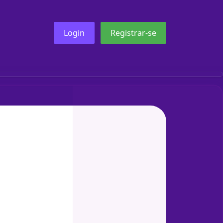
Login
Registrar-se