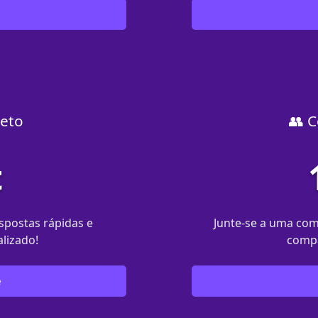
reto
👥 
t
espostas rápidas e
Junte-se a uma com
lizado!
compa
e