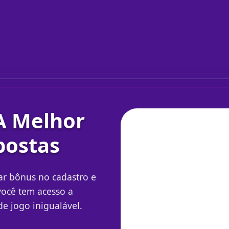
A Melhor
postas
r bônus no cadastro e
ocê tem acesso a
e jogo inigualável.