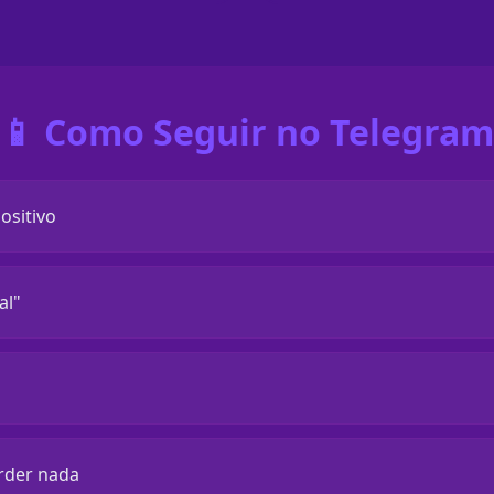
📱 Como Seguir no Telegram
ositivo
al"
erder nada