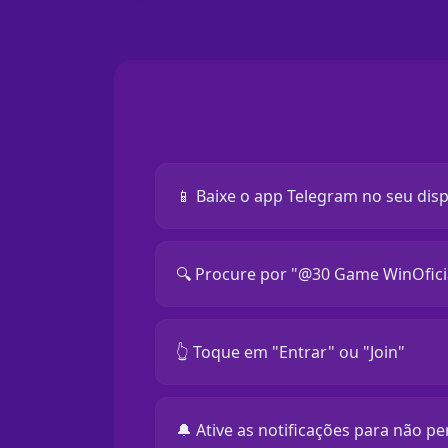
📱 Baixe o app Telegram no seu disp
🔍 Procure por "@30 Game WinOfici
👆 Toque em "Entrar" ou "Join"
🔔 Ative as notificações para não p