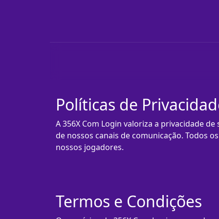
Políticas de Privacida
A 356X Com Login valoriza a privacidade de
de nossos canais de comunicação. Todos os 
nossos jogadores.
Termos e Condições