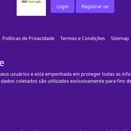
Login
Registrar-se
Políticas de Privacidade
Termos e Condições
Sitemap
de
 seus usuários e está empenhada em proteger todas as inf
dados coletados são utilizados exclusivamente para fins d