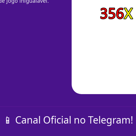
e jogo inigualável.
📱 Canal Oficial no Telegram!