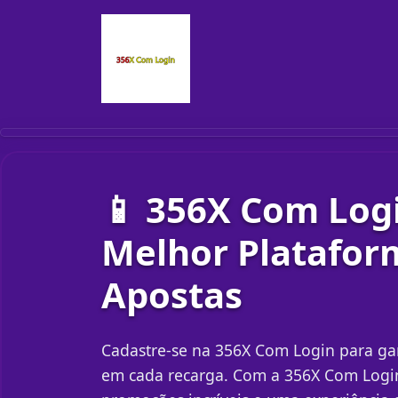
📱 356X Com Log
Melhor Platafor
Apostas
Cadastre-se na 356X Com Login para ga
em cada recarga. Com a 356X Com Login