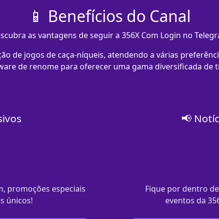
📱 Benefícios do Canal
scubra as vantagens de seguir a 356X Com Login no Teleg
o de jogos de caça-níqueis, atendendo a várias preferênc
ware de renome para oferecer uma gama diversificada de tít
sivos
📢 Notí
m, promoções especiais
Fique por dentro d
s únicos!
eventos da 35