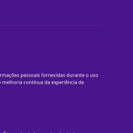
ormações pessoais fornecidas durante o uso
e melhoria contínua da experiência de