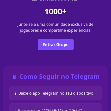
1000+
Junte-se a uma comunidade exclusiva de
jogadores e compartilhe experiências!
Entrar Grupo
📱 Como Seguir no Telegram
📱 Baixe o app Telegram no seu dispositivo
🔍 Procure por "@365Brl.ComOficial"