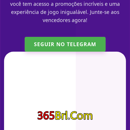
você tem acesso a promoções incríveis e uma
experiência de jogo inigualável. Junte-se aos
vencedores agora!
SEGUIR NO TELEGRAM