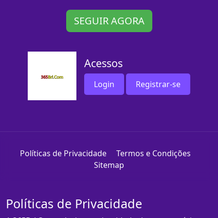
SEGUIR AGORA
Acessos
Login
Registrar-se
Políticas de Privacidade
Termos e Condições
Sitemap
Políticas de Privacidade