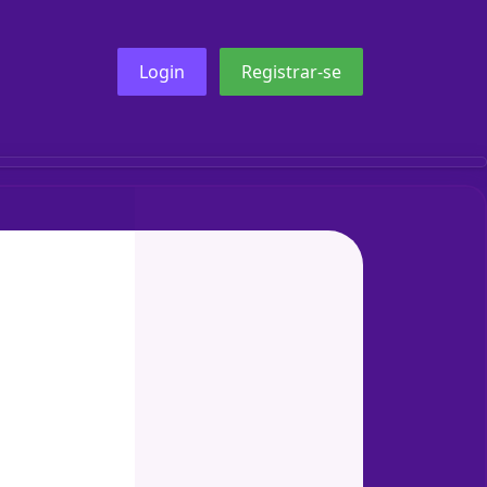
Login
Registrar-se