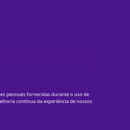
es pessoais fornecidas durante o uso de
elhoria contínua da experiência de nossos