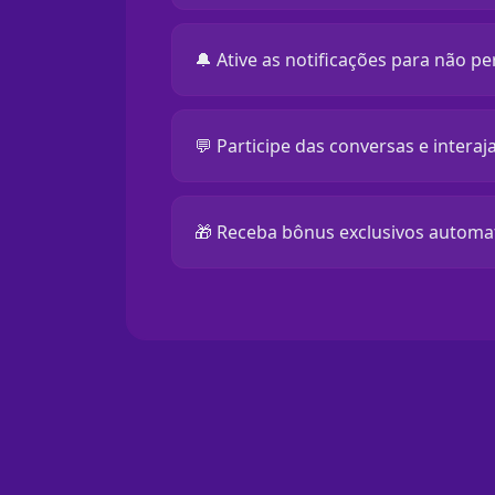
🔔 Ative as notificações para não p
💬 Participe das conversas e interaj
🎁 Receba bônus exclusivos autom