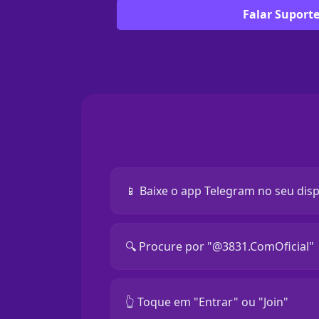
Falar Suport
📱 Baixe o app Telegram no seu disp
🔍 Procure por "@3831.ComOficial"
👆 Toque em "Entrar" ou "Join"