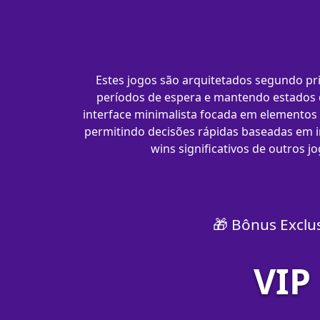
Estes jogos são arquitetados segundo pr
períodos de espera e mantendo estados 
interface minimalista focada em elementos e
permitindo decisões rápidas baseadas em i
wins significativos de outros 
🎁 Bônus Exclu
VIP