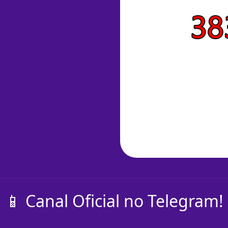
📱 Canal Oficial no Telegram!