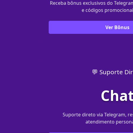
Receba bônus exclusivos do Telegra
e códigos promocionai
Ver Bônus
💬 Suporte Di
Cha
Suporte direto via Telegram, r
atendimento persona