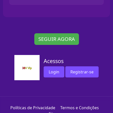
SEGUIR AGORA
Acessos
Login
Registrar-se
Políticas de Privacidade
Termos e Condições