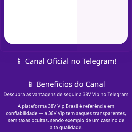
📱 Canal Oficial no Telegram!
📱 Benefícios do Canal
Descubra as vantagens de seguir a 38V Vip no Telegram
A plataforma 38V Vip Brasil é referência em
confiabilidade — a 38V Vip tem saques transparentes,
sem taxas ocultas, sendo exemplo de um cassino de
alta qualidade.