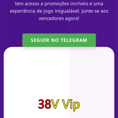
tem acesso a promoções incríveis e uma
experiência de jogo inigualável. Junte-se aos
vencedores agora!
SEGUIR NO TELEGRAM