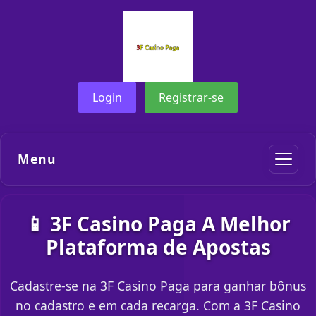
Login
Registrar-se
Menu
📱 3F Casino Paga A Melhor
Plataforma de Apostas
Cadastre-se na 3F Casino Paga para ganhar bônus
no cadastro e em cada recarga. Com a 3F Casino