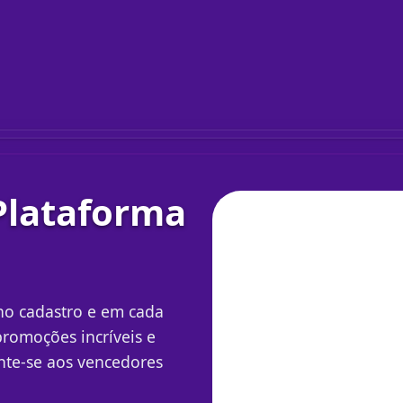
Plataforma
no cadastro e em cada
promoções incríveis e
unte-se aos vencedores