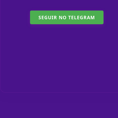
SEGUIR NO TELEGRAM