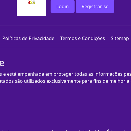
Login
Registrar-se
Políticas de Privacidade
Termos e Condições
Sitemap
de
ios e está empenhada em proteger todas as informações pe
tados são utilizados exclusivamente para fins de melhoria