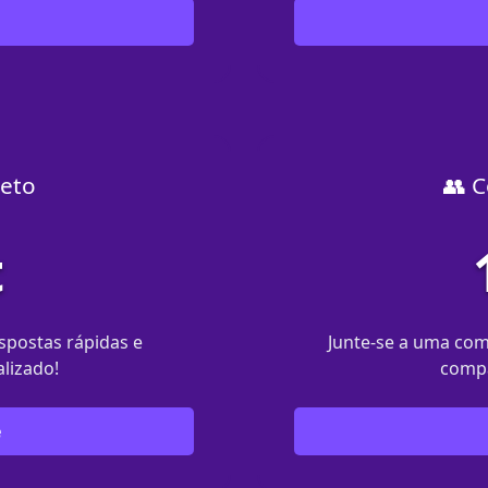
reto
👥 
t
espostas rápidas e
Junte-se a uma com
lizado!
compa
e