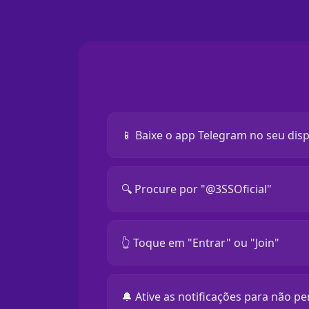
📱 Baixe o app Telegram no seu disp
🔍 Procure por "@3SSOficial"
👆 Toque em "Entrar" ou "Join"
🔔 Ative as notificações para não p