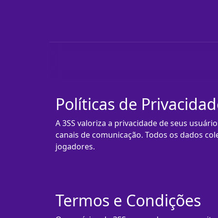
Políticas de Privacida
A 3SS valoriza a privacidade de seus usuár
canais de comunicação. Todos os dados cole
jogadores.
Termos e Condições