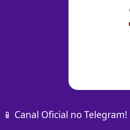
📱 Canal Oficial no Telegram!