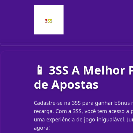
📱 3SS A Melhor 
de Apostas
Cadastre-se na 3SS para ganhar bônus 
recarga. Com a 3SS, você tem acesso a 
uma experiência de jogo inigualável. J
agora!