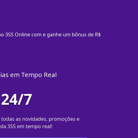
 no 3SS Online com e ganhe um bônus de R$
cias em Tempo Real
24/7
e todas as novidades, promoções e
 da 3SS em tempo real!