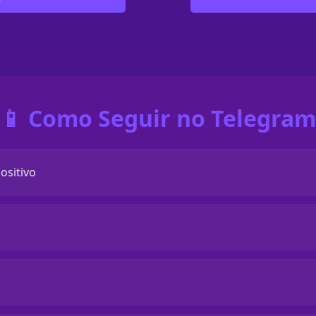
📱 Como Seguir no Telegram
ositivo