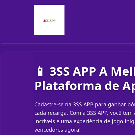
📱 3SS APP A Mel
Plataforma de A
Cadastre-se na 3SS APP para ganhar bô
cada recarga. Com a 3SS APP, você tem
incríveis e uma experiência de jogo inig
vencedores agora!