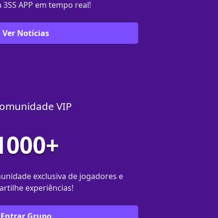
a 3SS APP em tempo real!
Ver Notícias
Comunidade VIP
1000+
unidade exclusiva de jogadores e
rtilhe experiências!
Entrar Grupo