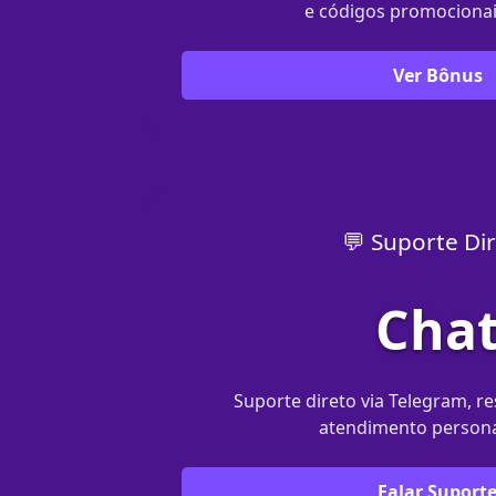
e códigos promocionai
Ver Bônus
💬 Suporte Di
Cha
Suporte direto via Telegram, r
atendimento persona
Falar Suport