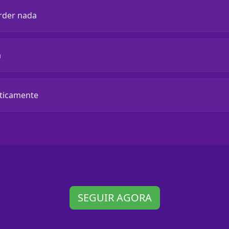
erder nada
a
aticamente
SEGUIR AGORA