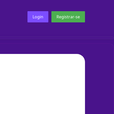
Login
Registrar-se