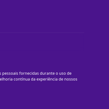
s pessoais fornecidas durante o uso de
elhoria contínua da experiência de nossos