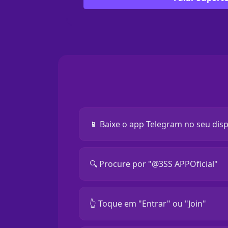
📱 Baixe o app Telegram no seu disp
🔍 Procure por "@3SS APPOficial"
👆 Toque em "Entrar" ou "Join"