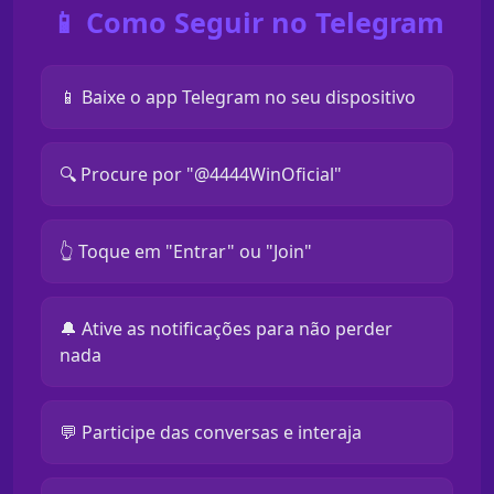
📱 Como Seguir no Telegram
📱 Baixe o app Telegram no seu dispositivo
🔍 Procure por "@4444WinOficial"
👆 Toque em "Entrar" ou "Join"
🔔 Ative as notificações para não perder
nada
💬 Participe das conversas e interaja