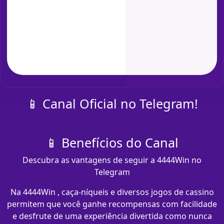
📱 Canal Oficial no Telegram!
📱 Benefícios do Canal
Descubra as vantagens de seguir a 4444Win no
Telegram
Na 4444Win , caça-níqueis e diversos jogos de cassino
permitem que você ganhe recompensas com facilidade
e desfrute de uma experiência divertida como nunca