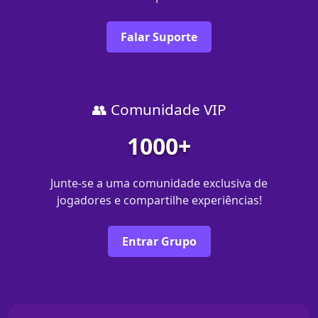
Falar Suporte
👥 Comunidade VIP
1000+
Junte-se a uma comunidade exclusiva de
jogadores e compartilhe experiências!
Entrar Grupo