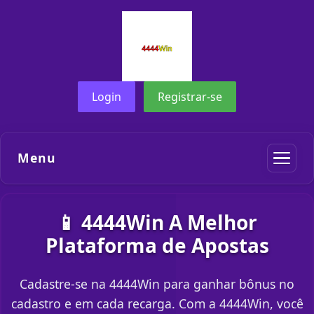
Login
Registrar-se
Menu
📱 4444Win A Melhor
Plataforma de Apostas
Cadastre-se na 4444Win para ganhar bônus no
cadastro e em cada recarga. Com a 4444Win, você