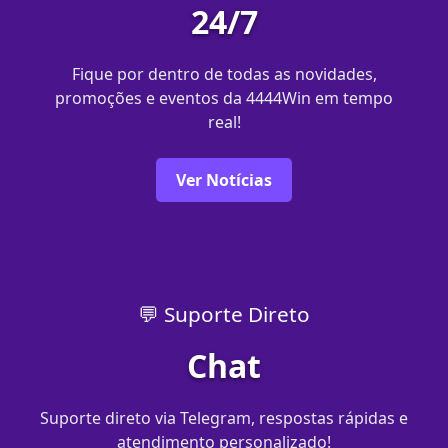
24/7
Fique por dentro de todas as novidades,
promoções e eventos da 4444Win em tempo
real!
Ver Notícias
💬 Suporte Direto
Chat
Suporte direto via Telegram, respostas rápidas e
atendimento personalizado!