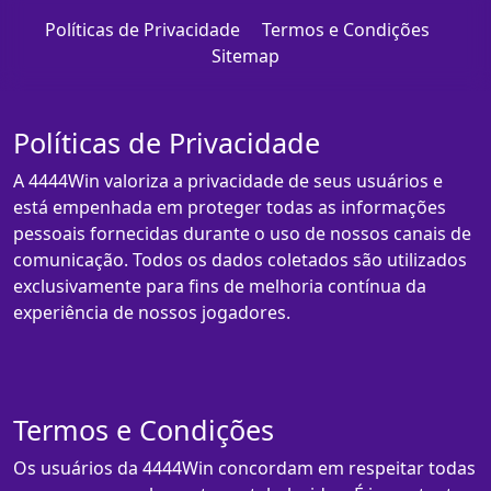
Políticas de Privacidade
Termos e Condições
Sitemap
Políticas de Privacidade
A 4444Win valoriza a privacidade de seus usuários e
está empenhada em proteger todas as informações
pessoais fornecidas durante o uso de nossos canais de
comunicação. Todos os dados coletados são utilizados
exclusivamente para fins de melhoria contínua da
experiência de nossos jogadores.
Termos e Condições
Os usuários da 4444Win concordam em respeitar todas