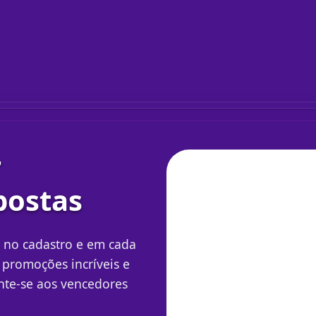
r
postas
 no cadastro e em cada
 promoções incríveis e
unte-se aos vencedores