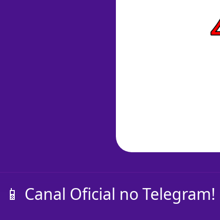
📱 Canal Oficial no Telegram!