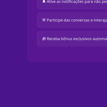
🔔 Ative as notificações para não p
💬 Participe das conversas e interaj
🎁 Receba bônus exclusivos autom