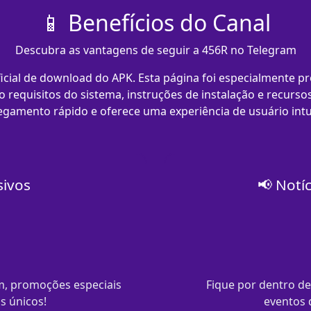
📱 Benefícios do Canal
Descubra as vantagens de seguir a 456R no Telegram
icial de download do APK. Esta página foi especialmente p
do requisitos do sistema, instruções de instalação e recurso
egamento rápido e oferece uma experiência de usuário intui
sivos
📢 Notí
m, promoções especiais
Fique por dentro d
s únicos!
eventos 