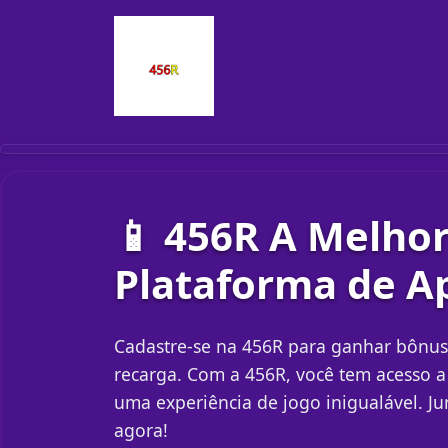
📱 456R A Melho
Plataforma de A
Cadastre-se na 456R para ganhar bônus
recarga. Com a 456R, você tem acesso a
uma experiência de jogo inigualável. J
agora!