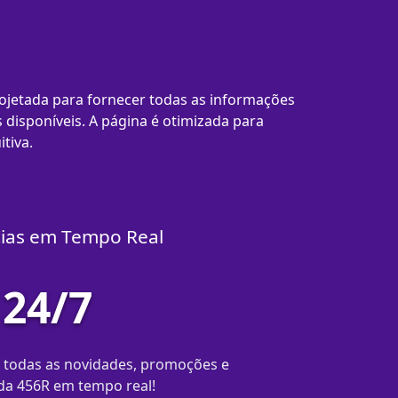
rojetada para fornecer todas as informações
s disponíveis. A página é otimizada para
tiva.
cias em Tempo Real
24/7
e todas as novidades, promoções e
da 456R em tempo real!