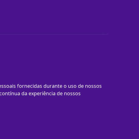
essoais fornecidas durante o uso de nossos
 contínua da experiência de nossos