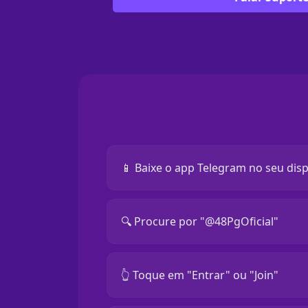
📱 Baixe o app Telegram no seu disp
🔍 Procure por "@48PgOficial"
👆 Toque em "Entrar" ou "Join"