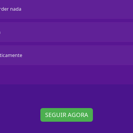
erder nada
a
aticamente
SEGUIR AGORA