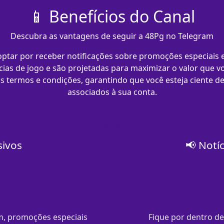
📱 Benefícios do Canal
Descubra as vantagens de seguir a 48Pg no Telegram
optar por receber notificações sobre promoções especiais e 
ias de jogo e são projetadas para maximizar o valor que v
os termos e condições, garantindo que você esteja ciente de
associados à sua conta.
sivos
📢 Notí
m, promoções especiais
Fique por dentro d