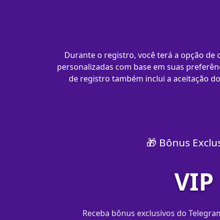
Durante o registro, você terá a opção de 
personalizadas com base em suas preferênc
de registro também inclui a aceitação d
🎁 Bônus Exclu
VIP
Receba bônus exclusivos do Telegra