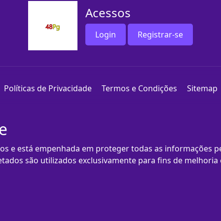
Acessos
Login
Registrar-se
Políticas de Privacidade
Termos e Condições
Sitemap
de
rios e está empenhada em proteger todas as informações p
tados são utilizados exclusivamente para fins de melhoria