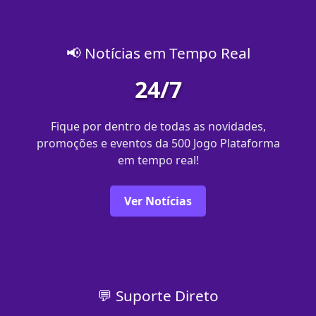
📢 Notícias em Tempo Real
24/7
Fique por dentro de todas as novidades,
promoções e eventos da 500 Jogo Plataforma
em tempo real!
Ver Notícias
💬 Suporte Direto