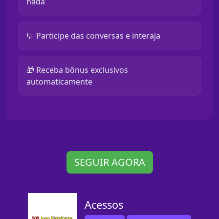
nada
💬 Participe das conversas e interaja
🎁 Receba bônus exclusivos
automaticamente
SEGUIR AGORA
Acessos