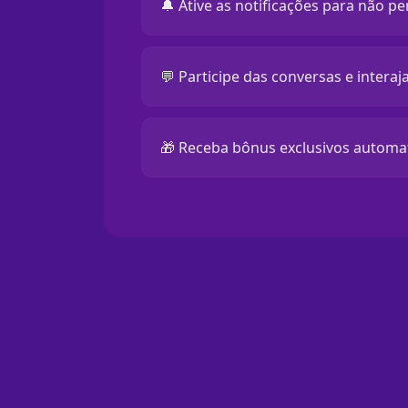
🔔 Ative as notificações para não p
💬 Participe das conversas e interaj
🎁 Receba bônus exclusivos autom