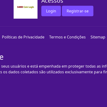
Acessos
Login
Registrar-se
Políticas de Privacidade
Termos e Condições
Sitemap
de
de seus usuários e está empenhada em proteger todas as in
 os dados coletados são utilizados exclusivamente para fi