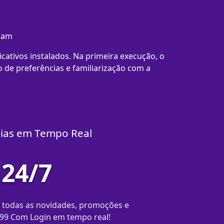
gram
licativos instalados. Na primeira execução, o
o de preferências e familiarização com a
cias em Tempo Real
24/7
e todas as novidades, promoções e
99 Com Login em tempo real!