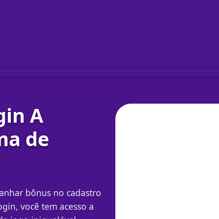
gin A
ma de
anhar bônus no cadastro
gin, você tem acesso a