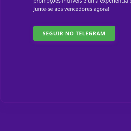
promoções incríveis e uma experiência d
Junte-se aos vencedores agora!
SEGUIR NO TELEGRAM