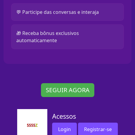
💬 Participe das conversas e interaja
🎁 Receba bônus exclusivos
automaticamente
SEGUIR AGORA
Acessos
Login
Registrar-se