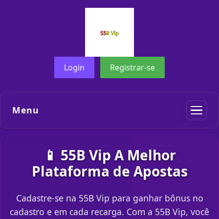
Login
Registrar-se
Menu
📱 55B Vip A Melhor
Plataforma de Apostas
Cadastre-se na 55B Vip para ganhar bônus no
cadastro e em cada recarga. Com a 55B Vip, você