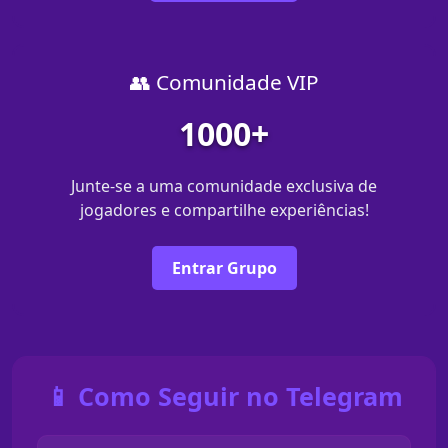
👥 Comunidade VIP
1000+
Junte-se a uma comunidade exclusiva de
jogadores e compartilhe experiências!
Entrar Grupo
📱 Como Seguir no Telegram