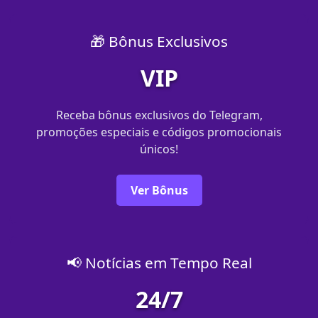
🎁 Bônus Exclusivos
VIP
Receba bônus exclusivos do Telegram,
promoções especiais e códigos promocionais
únicos!
Ver Bônus
📢 Notícias em Tempo Real
24/7