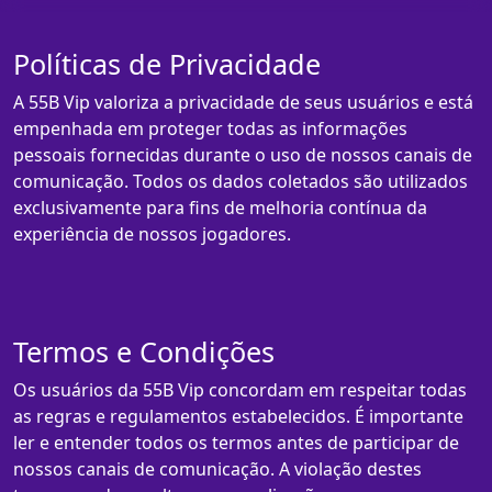
Políticas de Privacidade
A 55B Vip valoriza a privacidade de seus usuários e está
empenhada em proteger todas as informações
pessoais fornecidas durante o uso de nossos canais de
comunicação. Todos os dados coletados são utilizados
exclusivamente para fins de melhoria contínua da
experiência de nossos jogadores.
Termos e Condições
Os usuários da 55B Vip concordam em respeitar todas
as regras e regulamentos estabelecidos. É importante
ler e entender todos os termos antes de participar de
nossos canais de comunicação. A violação destes