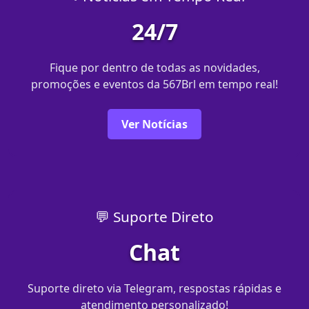
24/7
Fique por dentro de todas as novidades,
promoções e eventos da 567Brl em tempo real!
Ver Notícias
💬 Suporte Direto
Chat
Suporte direto via Telegram, respostas rápidas e
atendimento personalizado!