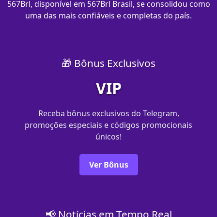
567Brl, disponível em 567Brl Brasil, se consolidou como
uma das mais confiáveis e completas do país.
🎁 Bônus Exclusivos
VIP
Receba bônus exclusivos do Telegram,
promoções especiais e códigos promocionais
únicos!
Ver Bônus
📢 Notícias em Tempo Real