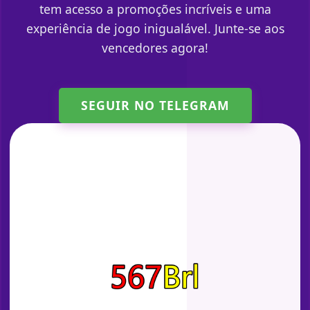
tem acesso a promoções incríveis e uma
experiência de jogo inigualável. Junte-se aos
vencedores agora!
SEGUIR NO TELEGRAM