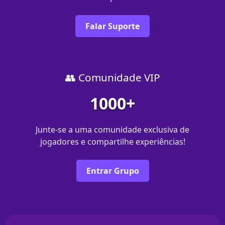
Falar Suporte
👥 Comunidade VIP
1000+
Junte-se a uma comunidade exclusiva de
jogadores e compartilhe experiências!
Entrar Grupo