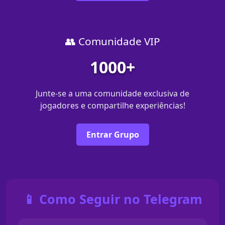
👥 Comunidade VIP
1000+
Junte-se a uma comunidade exclusiva de
jogadores e compartilhe experiências!
Entrar Grupo
📱 Como Seguir no Telegram