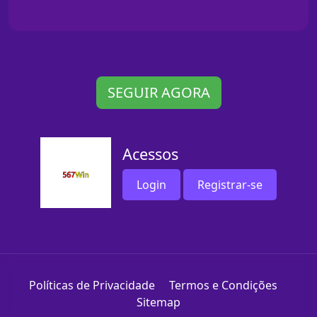
SEGUIR AGORA
Acessos
Login
Registrar-se
Políticas de Privacidade
Termos e Condições
Sitemap