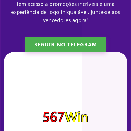
tem acesso a promoções incríveis e uma
experiência de jogo inigualável. Junte-se aos
vencedores agora!
SEGUIR NO TELEGRAM