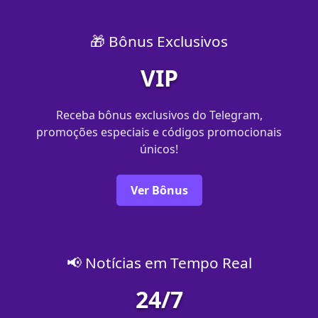
🎁 Bônus Exclusivos
VIP
Receba bônus exclusivos do Telegram,
promoções especiais e códigos promocionais
únicos!
Ver Bônus
📢 Notícias em Tempo Real
24/7