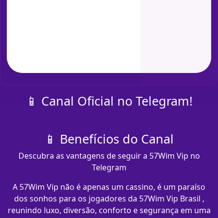
📱 Canal Oficial no Telegram!
📱 Benefícios do Canal
Descubra as vantagens de seguir a 57Wim Vip no
Telegram
A 57Wim Vip não é apenas um cassino, é um paraíso
dos sonhos para os jogadores da 57Wim Vip Brasil ,
reunindo luxo, diversão, conforto e segurança em uma