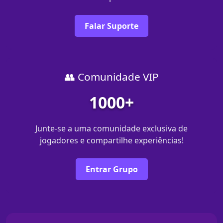
Falar Suporte
👥 Comunidade VIP
1000+
Junte-se a uma comunidade exclusiva de
jogadores e compartilhe experiências!
Entrar Grupo