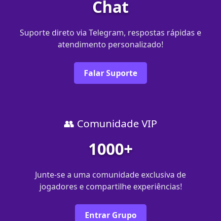
Chat
Suporte direto via Telegram, respostas rápidas e
atendimento personalizado!
Falar Suporte
👥 Comunidade VIP
1000+
Junte-se a uma comunidade exclusiva de
jogadores e compartilhe experiências!
Entrar Grupo