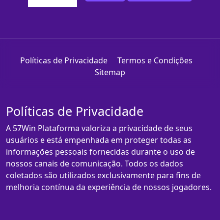
Políticas de Privacidade
Termos e Condições
Sitemap
Políticas de Privacidade
A 57Win Plataforma valoriza a privacidade de seus
usuários e está empenhada em proteger todas as
informações pessoais fornecidas durante o uso de
nossos canais de comunicação. Todos os dados
coletados são utilizados exclusivamente para fins de
melhoria contínua da experiência de nossos jogadores.