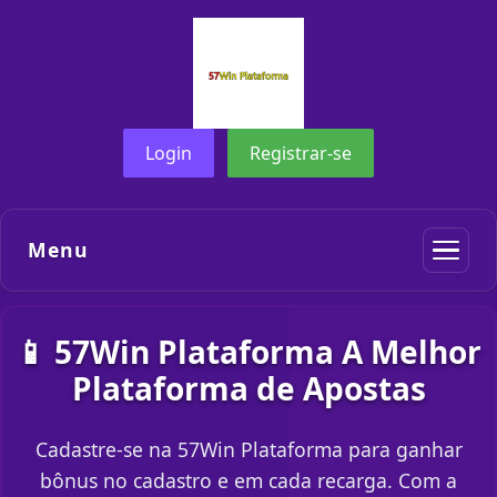
Login
Registrar-se
Menu
📱 57Win Plataforma A Melhor
Plataforma de Apostas
Cadastre-se na 57Win Plataforma para ganhar
bônus no cadastro e em cada recarga. Com a