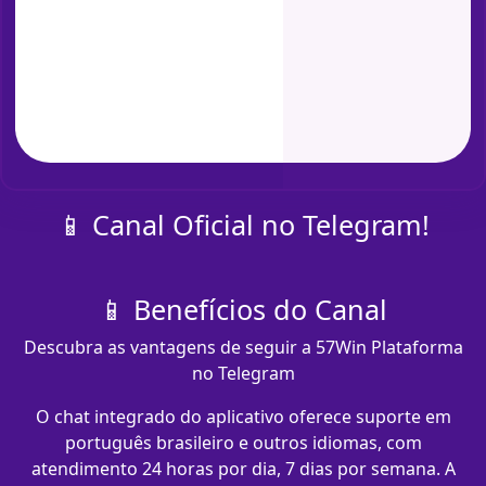
📱 Canal Oficial no Telegram!
📱 Benefícios do Canal
Descubra as vantagens de seguir a 57Win Plataforma
no Telegram
O chat integrado do aplicativo oferece suporte em
português brasileiro e outros idiomas, com
atendimento 24 horas por dia, 7 dias por semana. A