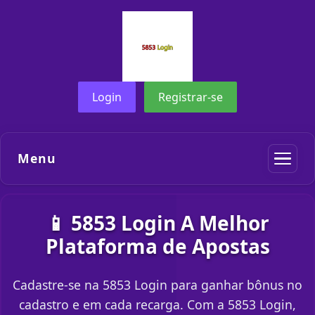
Login
Registrar-se
Menu
📱 5853 Login A Melhor
Plataforma de Apostas
Cadastre-se na 5853 Login para ganhar bônus no
cadastro e em cada recarga. Com a 5853 Login,