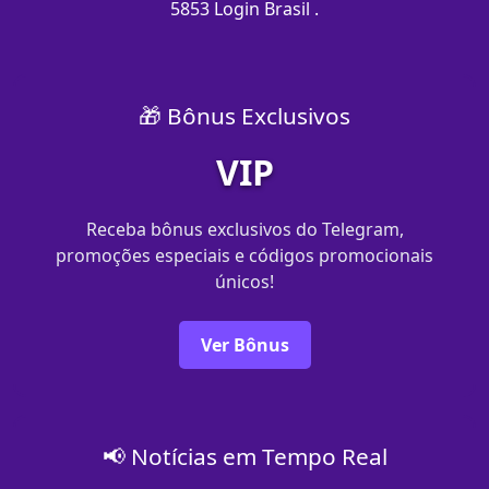
5853 Login Brasil .
🎁 Bônus Exclusivos
VIP
Receba bônus exclusivos do Telegram,
promoções especiais e códigos promocionais
únicos!
Ver Bônus
📢 Notícias em Tempo Real