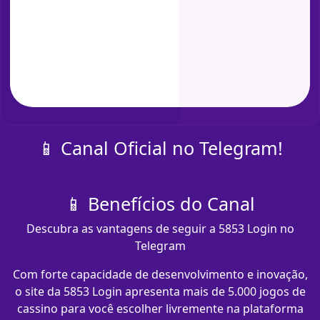
📱 Canal Oficial no Telegram!
📱 Benefícios do Canal
Descubra as vantagens de seguir a 5853 Login no
Telegram
Com forte capacidade de desenvolvimento e inovação,
o site da 5853 Login apresenta mais de 5.000 jogos de
cassino para você escolher livremente na plataforma