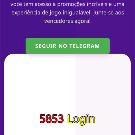
você tem acesso a promoções incríveis e uma
experiência de jogo inigualável. Junte-se aos
vencedores agora!
SEGUIR NO TELEGRAM