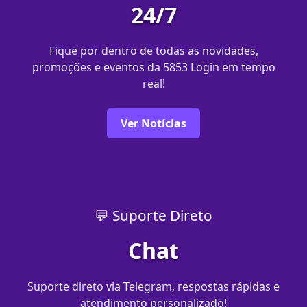
24/7
Fique por dentro de todas as novidades,
promoções e eventos da 5853 Login em tempo
real!
Ver Notícias
💬 Suporte Direto
Chat
Suporte direto via Telegram, respostas rápidas e
atendimento personalizado!