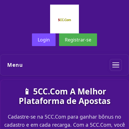
Login
Registrar-se
Menu
📱 5CC.Com A Melhor
Plataforma de Apostas
Cadastre-se na 5CC.Com para ganhar bônus no
cadastro e em cada recarga. Com a 5CC.Com, você