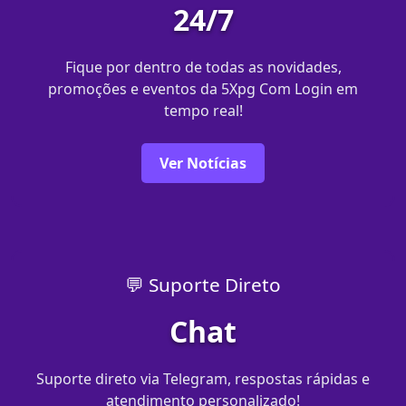
24/7
Fique por dentro de todas as novidades,
promoções e eventos da 5Xpg Com Login em
tempo real!
Ver Notícias
💬 Suporte Direto
Chat
Suporte direto via Telegram, respostas rápidas e
atendimento personalizado!