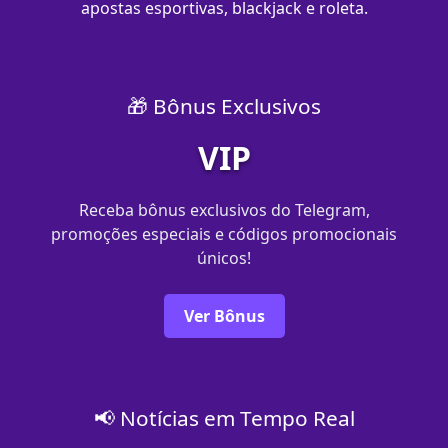
apostas esportivas, blackjack e roleta.
🎁 Bônus Exclusivos
VIP
Receba bônus exclusivos do Telegram,
promoções especiais e códigos promocionais
únicos!
Ver Bônus
📢 Notícias em Tempo Real