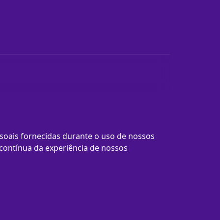
soais fornecidas durante o uso de nossos
 contínua da experiência de nossos