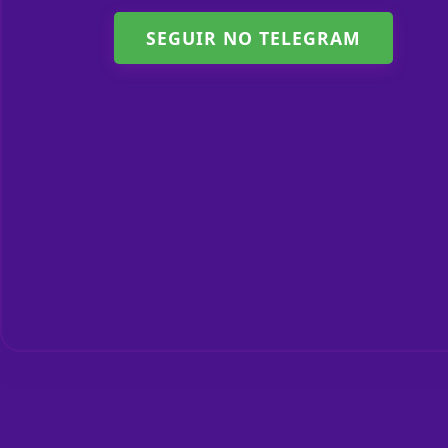
SEGUIR NO TELEGRAM