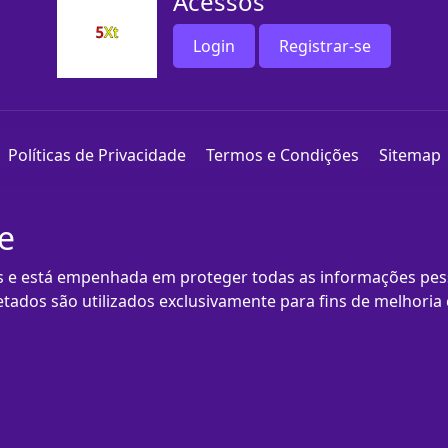
Acessos
Login
Registrar-se
Políticas de Privacidade
Termos e Condições
Sitemap
de
ios e está empenhada em proteger todas as informações pes
tados são utilizados exclusivamente para fins de melhoria