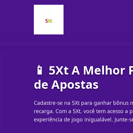
📱 5Xt A Melhor 
de Apostas
Cadastre-se na 5Xt para ganhar bônus 
recarga. Com a 5Xt, você tem acesso a 
experiência de jogo inigualável. Junte-