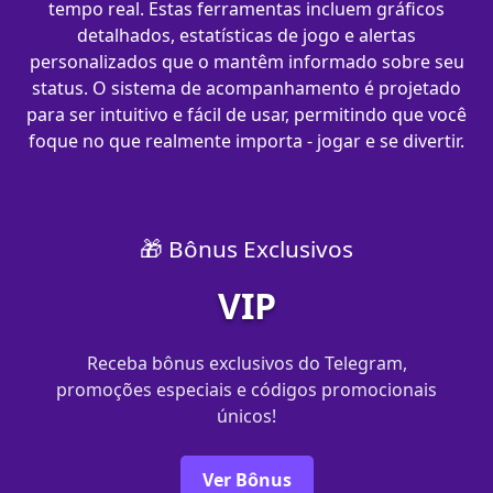
tempo real. Estas ferramentas incluem gráficos
detalhados, estatísticas de jogo e alertas
personalizados que o mantêm informado sobre seu
status. O sistema de acompanhamento é projetado
para ser intuitivo e fácil de usar, permitindo que você
foque no que realmente importa - jogar e se divertir.
🎁 Bônus Exclusivos
VIP
Receba bônus exclusivos do Telegram,
promoções especiais e códigos promocionais
únicos!
Ver Bônus