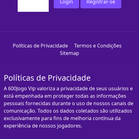
Login
Registrar-se
Políticas de Privacidade
Termos e Condições
Sitemap
Políticas de Privacidade
A 600Jogo Vip valoriza a privacidade de seus usuários e
está empenhada em proteger todas as informações
pessoais fornecidas durante o uso de nossos canais de
comunicação. Todos os dados coletados são utilizados
exclusivamente para fins de melhoria contínua da
experiência de nossos jogadores.