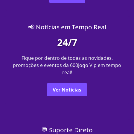
📢 Notícias em Tempo Real
24/7
Fique por dentro de todas as novidades,
promoções e eventos da 600Jogo Vip em tempo
real!
Ver Notícias
💬 Suporte Direto