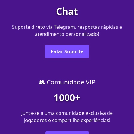
Chat
Suporte direto via Telegram, respostas rápidas e
atendimento personalizado!
Falar Suporte
👥 Comunidade VIP
1000+
Junte-se a uma comunidade exclusiva de
jogadores e compartilhe experiências!