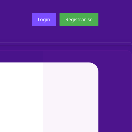
Login
Registrar-se