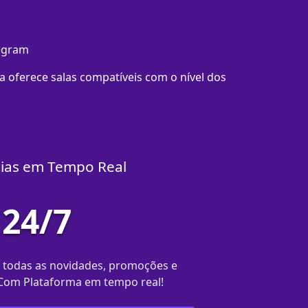
legram
 oferece salas compatíveis com o nível dos
cias em Tempo Real
24/7
e todas as novidades, promoções e
Com Plataforma em tempo real!