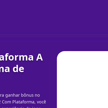
taforma A
ma de
ara ganhar bônus no
2 Com Plataforma, você