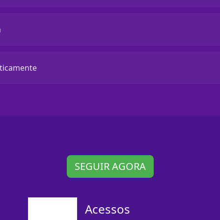
a
aticamente
SEGUIR AGORA
Acessos