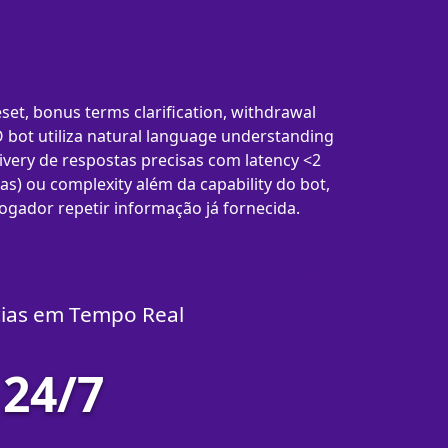
et, bonus terms clarification, withdrawal
 bot utiliza natural language understanding
livery de respostas precisas com latency <2
s) ou complexity além da capability do bot,
ogador repetir informação já fornecida.
cias em Tempo Real
24/7