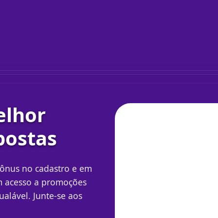
elhor
postas
ônus no cadastro e em
m acesso a promoções
ualável. Junte-se aos