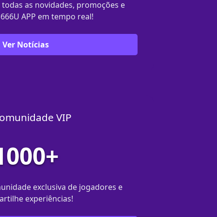
e todas as novidades, promoções e
 666U APP em tempo real!
Ver Notícias
Comunidade VIP
1000+
unidade exclusiva de jogadores e
rtilhe experiências!