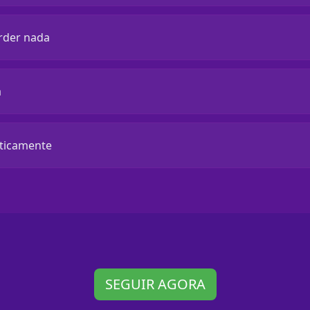
erder nada
a
aticamente
SEGUIR AGORA