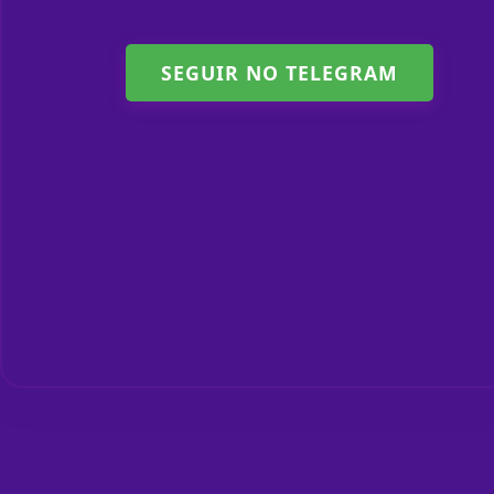
SEGUIR NO TELEGRAM