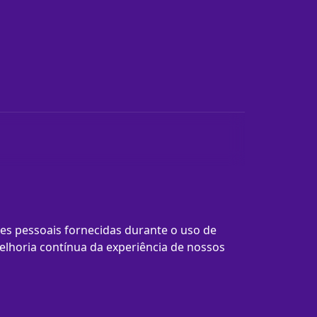
es pessoais fornecidas durante o uso de
elhoria contínua da experiência de nossos