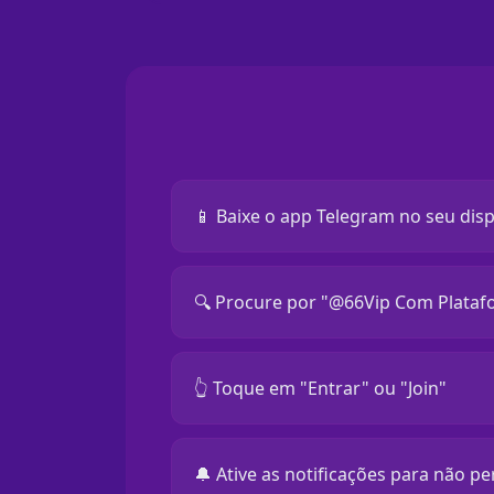
📱 Baixe o app Telegram no seu disp
🔍 Procure por "@66Vip Com Plataf
👆 Toque em "Entrar" ou "Join"
🔔 Ative as notificações para não p