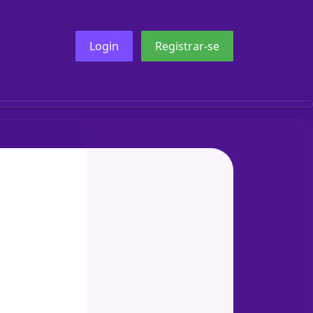
Login
Registrar-se