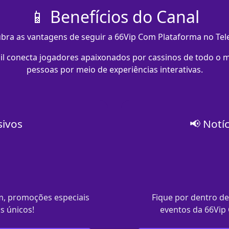
📱 Benefícios do Canal
bra as vantagens de seguir a 66Vip Com Plataforma no Te
il conecta jogadores apaixonados por cassinos de todo o
pessoas por meio de experiências interativas.
sivos
📢 Notí
m, promoções especiais
Fique por dentro d
s únicos!
eventos da 66Vip