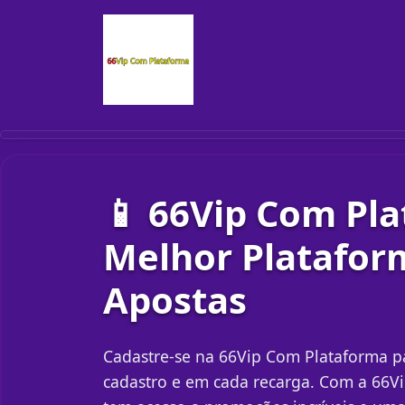
📱 66Vip Com Pl
Melhor Platafor
Apostas
Cadastre-se na 66Vip Com Plataforma 
cadastro e em cada recarga. Com a 66V