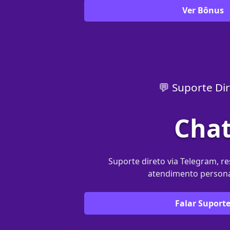
Ver Bônus
💬 Suporte Di
Cha
Suporte direto via Telegram, r
atendimento persona
Falar Suport