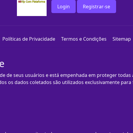
Login
Registrar-se
Políticas de Privacidade
Termos e Condições
Sitemap
de
dade de seus usuários e está empenhada em proteger todas 
os os dados coletados são utilizados exclusivamente para 