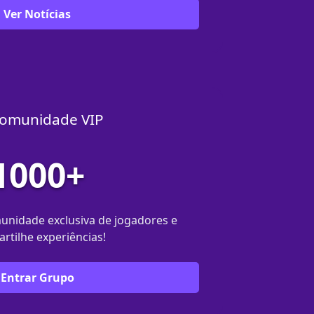
Ver Notícias
Comunidade VIP
1000+
unidade exclusiva de jogadores e
rtilhe experiências!
Entrar Grupo