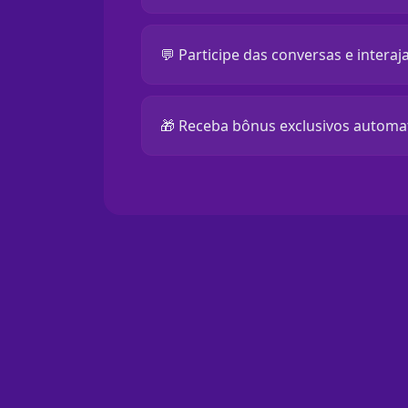
💬 Participe das conversas e interaj
🎁 Receba bônus exclusivos autom