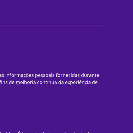
as informações pessoais fornecidas durante
fins de melhoria contínua da experiência de