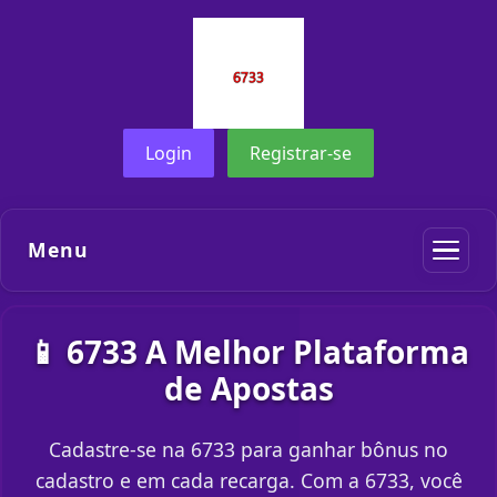
Login
Registrar-se
Menu
📱 6733 A Melhor Plataforma
de Apostas
Cadastre-se na 6733 para ganhar bônus no
cadastro e em cada recarga. Com a 6733, você