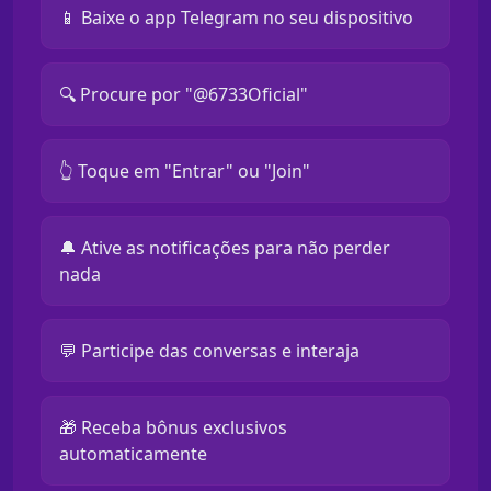
📱 Baixe o app Telegram no seu dispositivo
🔍 Procure por "@6733Oficial"
👆 Toque em "Entrar" ou "Join"
🔔 Ative as notificações para não perder
nada
💬 Participe das conversas e interaja
🎁 Receba bônus exclusivos
automaticamente