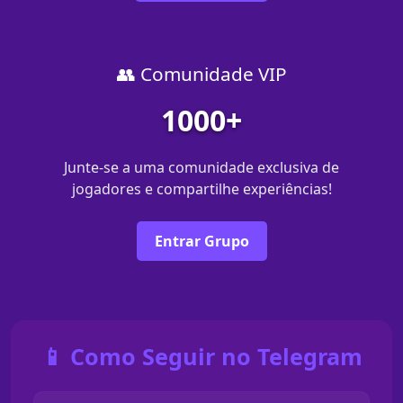
👥 Comunidade VIP
1000+
Junte-se a uma comunidade exclusiva de
jogadores e compartilhe experiências!
Entrar Grupo
📱 Como Seguir no Telegram