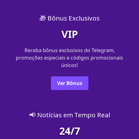
🎁 Bônus Exclusivos
VIP
Receba bônus exclusivos do Telegram,
promoções especiais e códigos promocionais
únicos!
Ver Bônus
📢 Notícias em Tempo Real
24/7