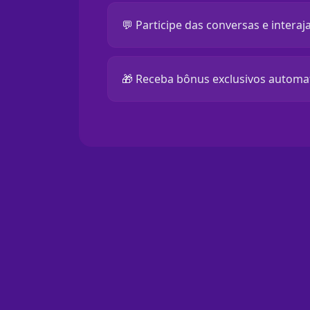
💬 Participe das conversas e interaj
🎁 Receba bônus exclusivos autom