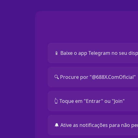
📱 Baixe o app Telegram no seu disp
🔍 Procure por "@688X.ComOficial"
👆 Toque em "Entrar" ou "Join"
🔔 Ative as notificações para não p