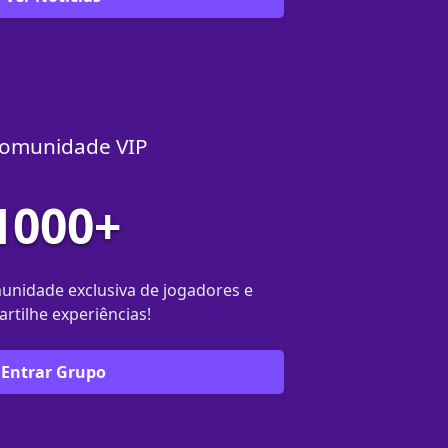
Comunidade VIP
1000+
unidade exclusiva de jogadores e
rtilhe experiências!
Entrar Grupo