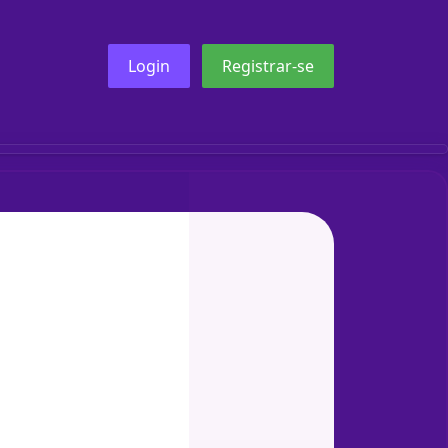
Login
Registrar-se