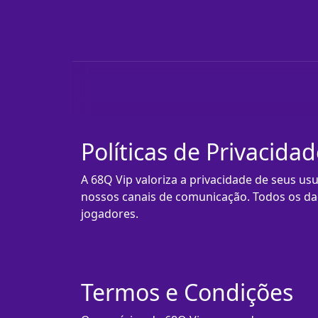
Políticas de Privacida
A 68Q Vip valoriza a privacidade de seus u
nossos canais de comunicação. Todos os dad
jogadores.
Termos e Condições