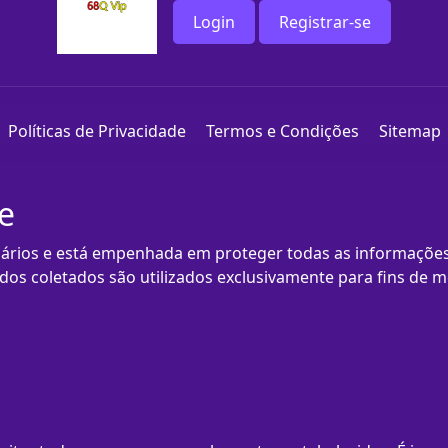
Login
Registrar-se
Políticas de Privacidade
Termos e Condições
Sitemap
de
suários e está empenhada em proteger todas as informações
os coletados são utilizados exclusivamente para fins de m