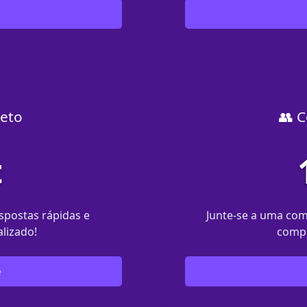
reto
👥 
t
espostas rápidas e
Junte-se a uma com
lizado!
compa
e