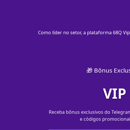
Como líder no setor, a plataforma 68Q Vip
🎁 Bônus Exclu
VIP
Receba bônus exclusivos do Telegra
e códigos promocionai