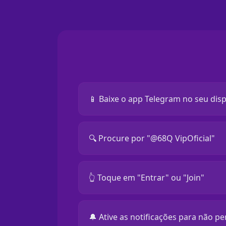
📱 Baixe o app Telegram no seu disp
🔍 Procure por "@68Q VipOficial"
👆 Toque em "Entrar" ou "Join"
🔔 Ative as notificações para não p