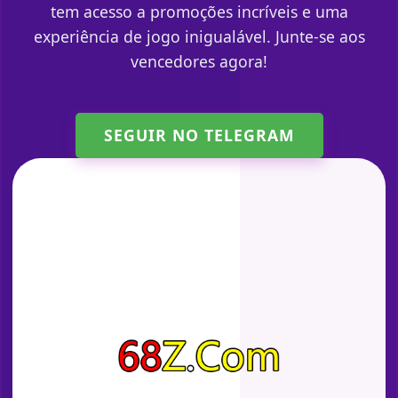
tem acesso a promoções incríveis e uma
experiência de jogo inigualável. Junte-se aos
vencedores agora!
SEGUIR NO TELEGRAM