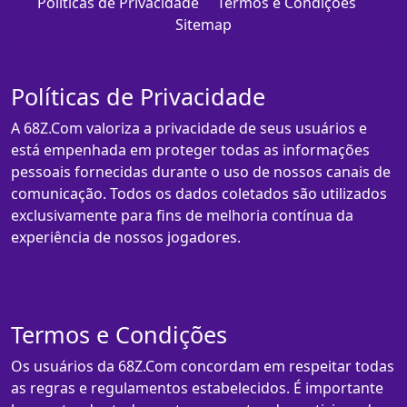
Políticas de Privacidade
Termos e Condições
Sitemap
Políticas de Privacidade
A 68Z.Com valoriza a privacidade de seus usuários e
está empenhada em proteger todas as informações
pessoais fornecidas durante o uso de nossos canais de
comunicação. Todos os dados coletados são utilizados
exclusivamente para fins de melhoria contínua da
experiência de nossos jogadores.
Termos e Condições
Os usuários da 68Z.Com concordam em respeitar todas
as regras e regulamentos estabelecidos. É importante