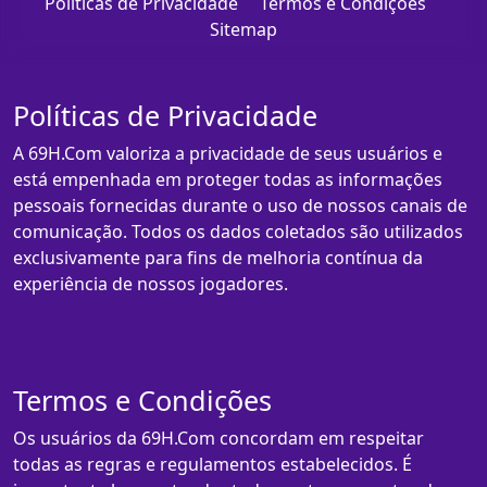
Políticas de Privacidade
Termos e Condições
Sitemap
Políticas de Privacidade
A 69H.Com valoriza a privacidade de seus usuários e
está empenhada em proteger todas as informações
pessoais fornecidas durante o uso de nossos canais de
comunicação. Todos os dados coletados são utilizados
exclusivamente para fins de melhoria contínua da
experiência de nossos jogadores.
Termos e Condições
Os usuários da 69H.Com concordam em respeitar
todas as regras e regulamentos estabelecidos. É