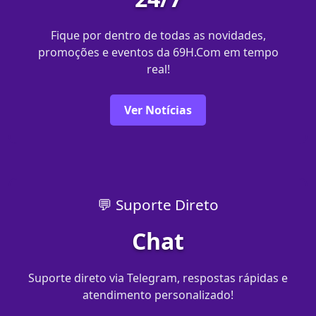
Fique por dentro de todas as novidades,
promoções e eventos da 69H.Com em tempo
real!
Ver Notícias
💬 Suporte Direto
Chat
Suporte direto via Telegram, respostas rápidas e
atendimento personalizado!