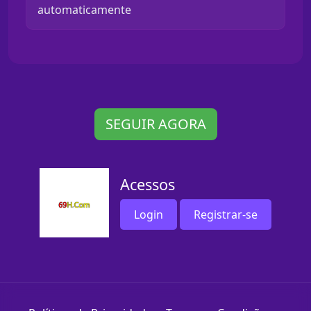
automaticamente
SEGUIR AGORA
Acessos
Login
Registrar-se