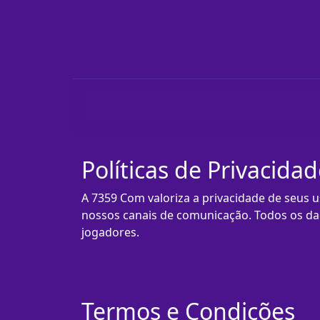
Políticas de Privacida
A 7359 Com valoriza a privacidade de seus
nossos canais de comunicação. Todos os dad
jogadores.
Termos e Condições