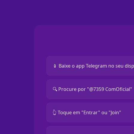
📱 Baixe o app Telegram no seu disp
🔍 Procure por "@7359 ComOficial"
👆 Toque em "Entrar" ou "Join"