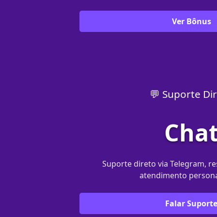
Ver Bônus
💬 Suporte Di
Cha
Suporte direto via Telegram, r
atendimento persona
Falar Suport