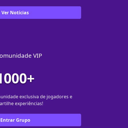
Ver Notícias
Comunidade VIP
1000+
unidade exclusiva de jogadores e
rtilhe experiências!
Entrar Grupo