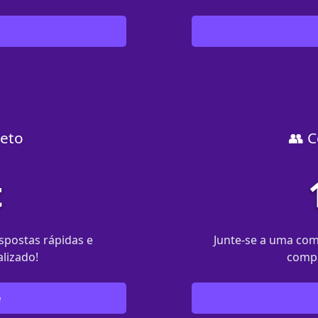
reto
👥 
t
espostas rápidas e
Junte-se a uma com
lizado!
compa
e