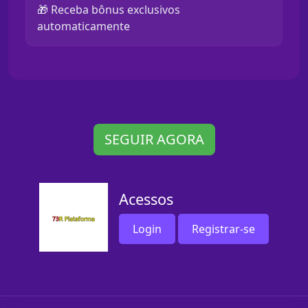
🎁 Receba bônus exclusivos
automaticamente
SEGUIR AGORA
Acessos
Login
Registrar-se