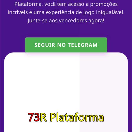
Plataforma, você tem acesso a promoções
incríveis e uma experiência de jogo inigualável.
Junte-se aos vencedores agora!
SEGUIR NO TELEGRAM