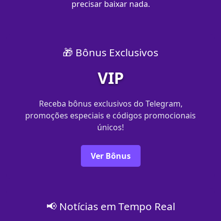
precisar baixar nada.
🎁 Bônus Exclusivos
VIP
Receba bônus exclusivos do Telegram,
promoções especiais e códigos promocionais
únicos!
Ver Bônus
📢 Notícias em Tempo Real