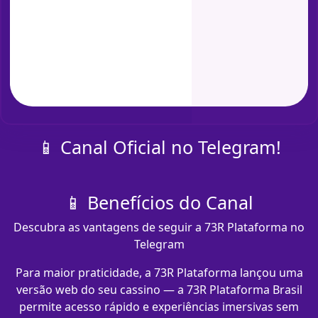
📱 Canal Oficial no Telegram!
📱 Benefícios do Canal
Descubra as vantagens de seguir a 73R Plataforma no
Telegram
Para maior praticidade, a 73R Plataforma lançou uma
versão web do seu cassino — a 73R Plataforma Brasil
permite acesso rápido e experiências imersivas sem