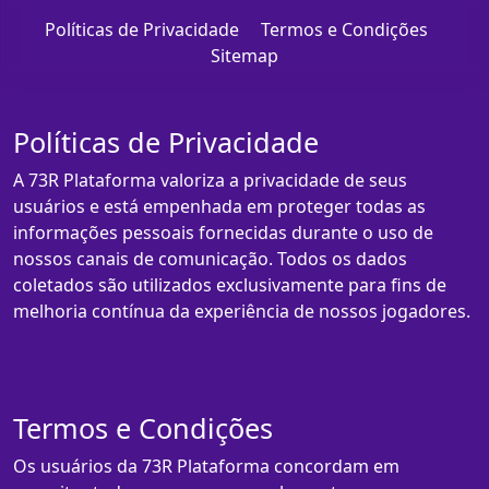
Políticas de Privacidade
Termos e Condições
Sitemap
Políticas de Privacidade
A 73R Plataforma valoriza a privacidade de seus
usuários e está empenhada em proteger todas as
informações pessoais fornecidas durante o uso de
nossos canais de comunicação. Todos os dados
coletados são utilizados exclusivamente para fins de
melhoria contínua da experiência de nossos jogadores.
Termos e Condições
Os usuários da 73R Plataforma concordam em