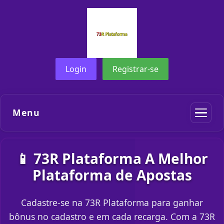
Login
Registrar-se
Menu
📱 73R Plataforma A Melhor
Plataforma de Apostas
Cadastre-se na 73R Plataforma para ganhar
bônus no cadastro e em cada recarga. Com a 73R