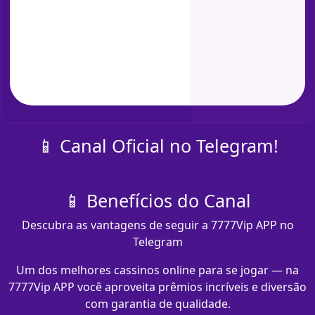
📱 Canal Oficial no Telegram!
📱 Benefícios do Canal
Descubra as vantagens de seguir a 7777Vip APP no
Telegram
Um dos melhores cassinos online para se jogar — na
7777Vip APP você aproveita prêmios incríveis e diversão
com garantia de qualidade.