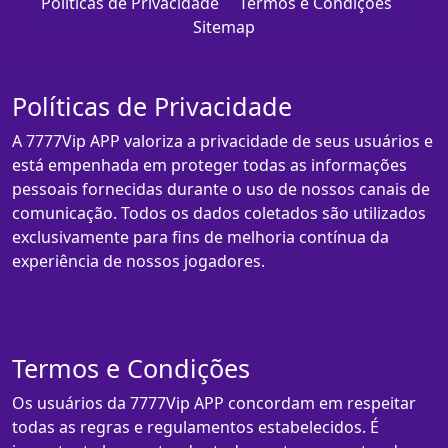
Políticas de Privacidade
Termos e Condições
Sitemap
Políticas de Privacidade
A 7777Vip APP valoriza a privacidade de seus usuários e
está empenhada em proteger todas as informações
pessoais fornecidas durante o uso de nossos canais de
comunicação. Todos os dados coletados são utilizados
exclusivamente para fins de melhoria contínua da
experiência de nossos jogadores.
Termos e Condições
Os usuários da 7777Vip APP concordam em respeitar
todas as regras e regulamentos estabelecidos. É