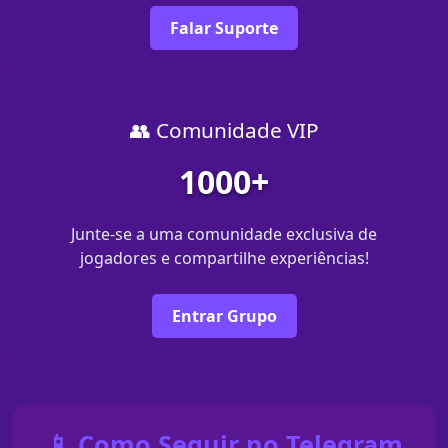
Falar Suporte
👥 Comunidade VIP
1000+
Junte-se a uma comunidade exclusiva de
jogadores e compartilhe experiências!
Entrar Grupo
📱 Como Seguir no Telegram