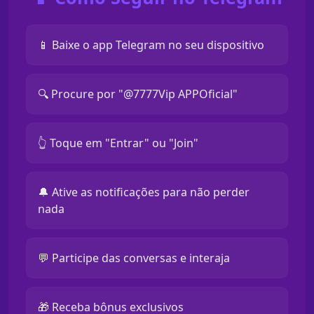
📱 Baixe o app Telegram no seu dispositivo
🔍 Procure por "@7777Vip APPOficial"
👆 Toque em "Entrar" ou "Join"
🔔 Ative as notificações para não perder
nada
💬 Participe das conversas e interaja
🎁 Receba bônus exclusivos