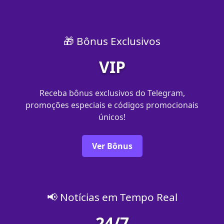
🎁 Bônus Exclusivos
VIP
Receba bônus exclusivos do Telegram,
promoções especiais e códigos promocionais
únicos!
Ver Bônus
📢 Notícias em Tempo Real
24/7