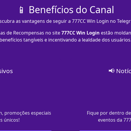
📱 Benefícios do Canal
scubra as vantagens de seguir a 777CC Win Login no Teleg
mas de Recompensas no site
777CC Win Login
estão moldand
benefícios tangíveis e incentivando a lealdade dos usuários
sivos
📢 Notí
m, promoções especiais
Fique por dentro d
s únicos!
eventos da 77