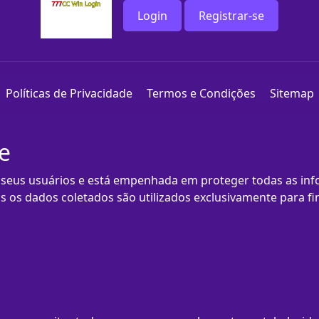
Login
Registrar-se
Políticas de Privacidade
Termos e Condições
Sitemap
de
e seus usuários e está empenhada em proteger todas as in
 os dados coletados são utilizados exclusivamente para fi