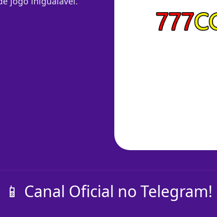
e jogo inigualável.
📱 Canal Oficial no Telegram!