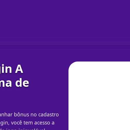
in A
ma de
anhar bônus no cadastro
gin, você tem acesso a